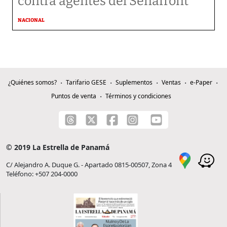
contra agentes del Senafront
NACIONAL
¿Quiénes somos?
Tarifario GESE
Suplementos
Ventas
e-Paper
Puntos de venta
Términos y condiciones
© 2019 La Estrella de Panamá
C/ Alejandro A. Duque G. - Apartado 0815-00507, Zona 4
Teléfono: +507 204-0000