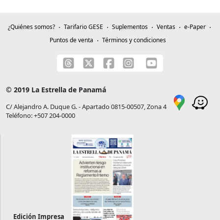
¿Quiénes somos?
Tarifario GESE
Suplementos
Ventas
e-Paper
Puntos de venta
Términos y condiciones
© 2019 La Estrella de Panamá
C/ Alejandro A. Duque G. - Apartado 0815-00507, Zona 4
Teléfono: +507 204-0000
Edición Impresa