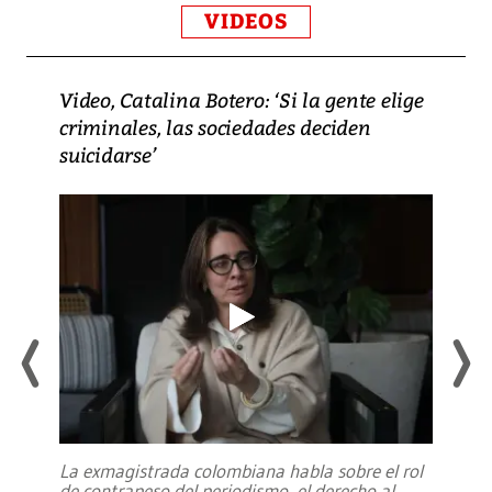
VIDEOS
Video, Catalina Botero: ‘Si la gente elige
criminales, las sociedades deciden
suicidarse’
La exmagistrada colombiana habla sobre el rol
de contrapeso del periodismo, el derecho al