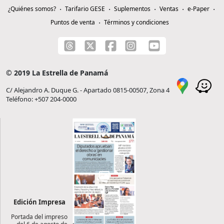
¿Quiénes somos?
Tarifario GESE
Suplementos
Ventas
e-Paper
Puntos de venta
Términos y condiciones
© 2019 La Estrella de Panamá
C/ Alejandro A. Duque G. - Apartado 0815-00507, Zona 4
Teléfono: +507 204-0000
Edición Impresa
Portada del impreso