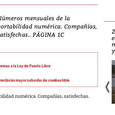
Números mensuales de la
portabilidad numérica. Compañías,
Video: Zambia y
Z
satisfechas.. PÁGINA 1C
Panamá, las dos caras
e
de una realidad minera
m
y
ormas a la Ley de Puerto Libre
recibirán mayor subsidio de combustible
ilidad numérica. Compañías, satisfechas.
La minería, por naturaleza, es una
operación profundamente
influenciada por su entorno