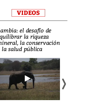
VIDEOS
ambia: el desafío de
¿Es la ‘zambia
quilibrar la riqueza
el modelo qu
ineral, la conservación
perdió?
 la salud pública