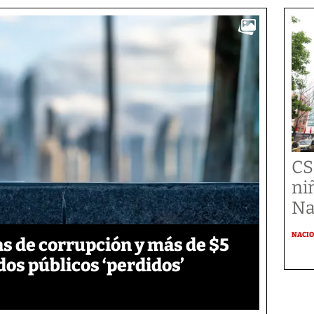
CS
ni
Na
NACI
s de corrupción y más de $5
dos públicos ‘perdidos’