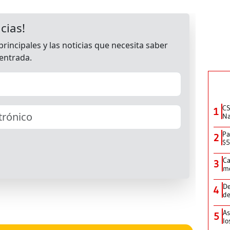
geográfico y las características del
yacimiento.
CS
1
Na
Pa
2
$5
Ca
3
me
De
4
de
As
5
lo