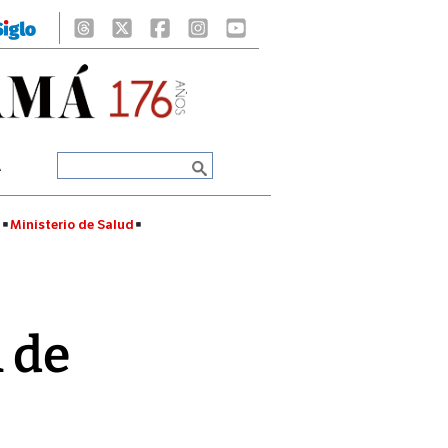
A
á
Ministerio de Salud
n de