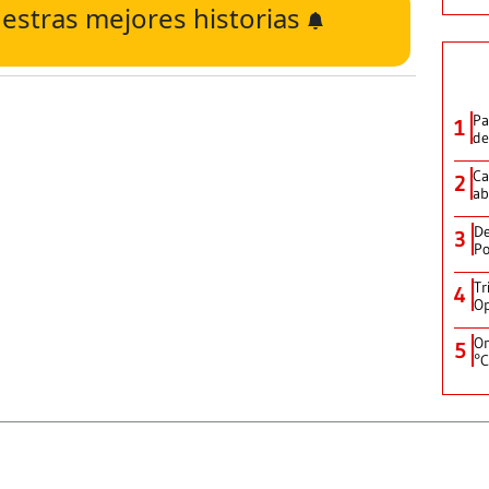
estras mejores historias
Pa
1
de
Ca
2
ab
De
3
Po
Tr
4
Op
On
5
°C