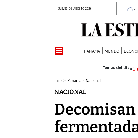
JUEVES 06 AGOSTO 2026
25
PANAMÁ
MUNDO
ECONO
Úl
Inicio
>
Panamá
>
Nacional
NACIONAL
Decomisan 
fermentad