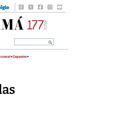
cional
Cepanim
das