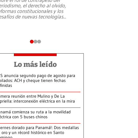
eriodismo, el derecho al olvido,
presidente de Brasil,
eformas constitucionales y los
da Silva, oficializó 
esafíos de nuevas tecnologías
...
candidatura
...
Lo más leído
S anuncia segundo pago de agosto para
bilados: ACH y cheque tienen fechas
finidas
imera reunión entre Mulino y De La
priella: interconexión eléctrica en la mira
namá comienza su ruta a la movilidad
éctrica con 5 buses chinos
iernes dorado para Panamá!: Dos medallas
 oro y un récord histórico en Santo
omingo