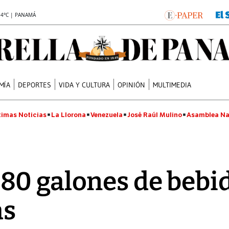
.4°C | PANAMÁ
MÍA
DEPORTES
VIDA Y CULTURA
OPINIÓN
MULTIMEDIA
timas Noticias
La Llorona
Venezuela
José Raúl Mulino
Asamblea Na
80 galones de bebi
as