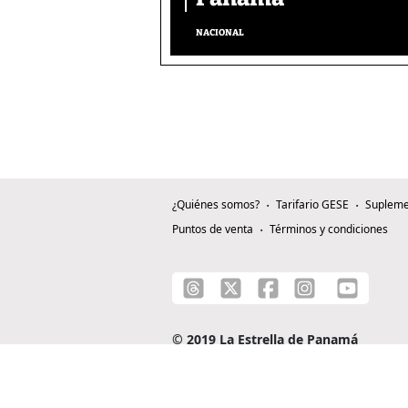
NACIONAL
¿Quiénes somos?
Tarifario GESE
Supleme
Puntos de venta
Términos y condiciones
© 2019 La Estrella de Panamá
C/ Alejandro A. Duque G. - Apartado 0815-0
Teléfono: +507 204-0000