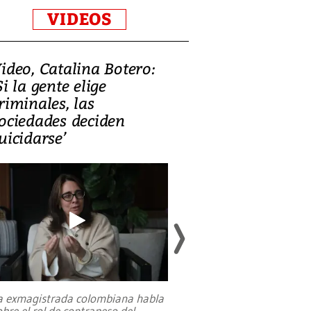
VIDEOS
ideo, Catalina Botero:
Video: Lula la
Si la gente elige
candidatura 
riminales, las
promesas de i
ociedades deciden
en defensa, ed
uicidarse’
tierras raras
a exmagistrada colombiana habla
Entre recuerdos y es
obre el rol de contrapeso del
referencias hacia sus