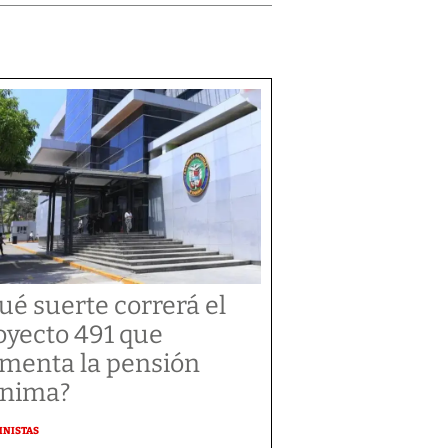
ué suerte correrá el
oyecto 491 que
menta la pensión
nima?
MNISTAS