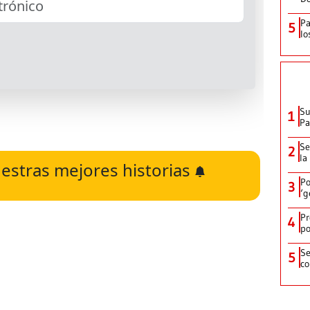
Pa
5
lo
Su
1
P
Se
2
la
estras mejores historias
Po
3
‘g
Pr
4
po
Se
5
co