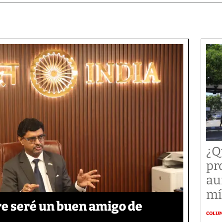
¿Q
pr
au
mí
re seré un buen amigo de
COLU