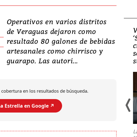
Operativos en varios distritos
Video, Japón: Terremoto
V
de Veraguas dejaron como
deja heridos y graves
‘
resultado 80 galones de bebidas
daños en Kumamoto
c
artesanales como chirrisco y
s
guarapo. Las autori...
s
 cobertura en los resultados de búsqueda.
a Estrella en Google ↗️
Un fuerte terremoto de magnitud
7,1 se registró este martes 28 de
julio en la prefectura de Kumamoto,
L
al sur de Japón, provocando una
s