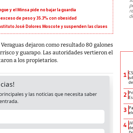
emergencia de gran
...
p
ue y el Minsa pide no bajar la guardia
r
d
n exceso de peso y 35.3% con obesidad
nstituto José Dolores Moscote y suspenden las clases
de Veraguas dejaron como resultado 80 galones
risco y guarapo. Las autoridades vertieron el
taron a los propietarios.
CS
1
ju
de
Pr
2
Es
Pa
3
el
¡V
4
de
D