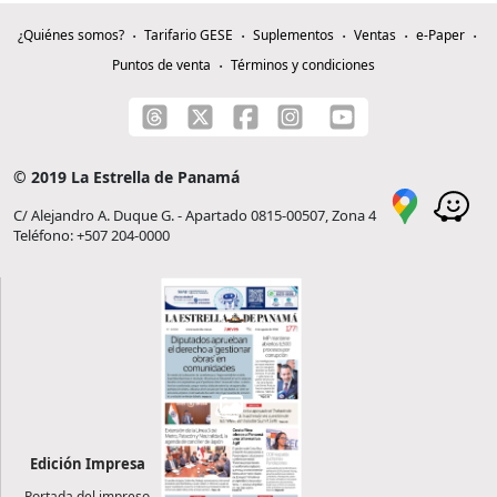
¿Quiénes somos?
Tarifario GESE
Suplementos
Ventas
e-Paper
Puntos de venta
Términos y condiciones
© 2019 La Estrella de Panamá
C/ Alejandro A. Duque G. - Apartado 0815-00507, Zona 4
Teléfono: +507 204-0000
Edición Impresa
Portada del impreso