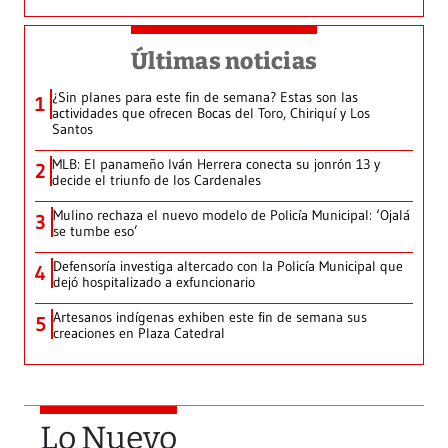
Últimas noticias
¿Sin planes para este fin de semana? Estas son las
1
actividades que ofrecen Bocas del Toro, Chiriquí y Los
Santos
MLB: El panameño Iván Herrera conecta su jonrón 13 y
2
decide el triunfo de los Cardenales
Mulino rechaza el nuevo modelo de Policía Municipal: ‘Ojalá
3
se tumbe eso’
Defensoría investiga altercado con la Policía Municipal que
4
dejó hospitalizado a exfuncionario
Artesanos indígenas exhiben este fin de semana sus
5
creaciones en Plaza Catedral
Lo Nuevo