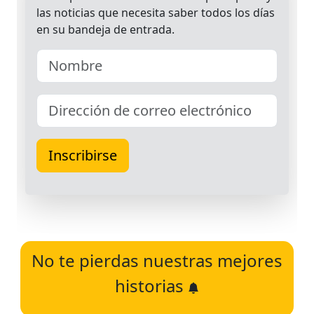
No te pierdas nuestras mejores
historias