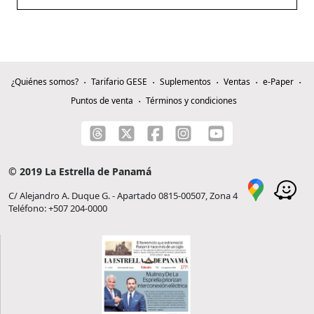
¿Quiénes somos?
Tarifario GESE
Suplementos
Ventas
e-Paper
Puntos de venta
Términos y condiciones
© 2019 La Estrella de Panamá
C/ Alejandro A. Duque G. - Apartado 0815-00507, Zona 4
Teléfono: +507 204-0000