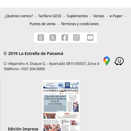
¿Quiénes somos?
Tarifario GESE
Suplementos
Ventas
e-Paper
Puntos de venta
Términos y condiciones
© 2019 La Estrella de Panamá
C/ Alejandro A. Duque G. - Apartado 0815-00507, Zona 4
Teléfono: +507 204-0000
Edición Impresa