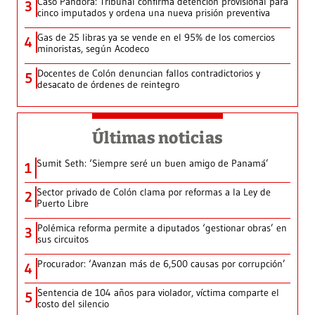
Caso Pandora: Tribunal confirma detención provisional para
3
cinco imputados y ordena una nueva prisión preventiva
Gas de 25 libras ya se vende en el 95% de los comercios
4
minoristas, según Acodeco
Docentes de Colón denuncian fallos contradictorios y
5
desacato de órdenes de reintegro
Últimas noticias
Sumit Seth: ‘Siempre seré un buen amigo de Panamá’
1
Sector privado de Colón clama por reformas a la Ley de
2
Puerto Libre
Polémica reforma permite a diputados ‘gestionar obras’ en
3
sus circuitos
Procurador: ‘Avanzan más de 6,500 causas por corrupción’
4
Sentencia de 104 años para violador, víctima comparte el
5
costo del silencio