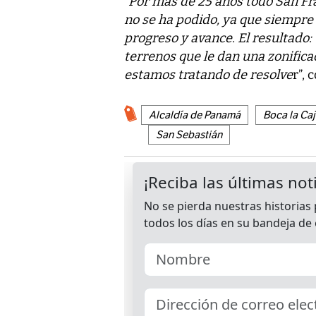
“
Por más de 25 años todo San Fr
no se ha podido, ya que siempre 
progreso y avance. El resultado
terrenos que le dan una zonificac
estamos tratando de resolve
r”,
Alcaldía de Panamá
Boca la Ca
San Sebastián