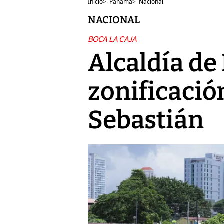
Inicio
>
Panamá
>
Nacional
NACIONAL
BOCA LA CAJA
Alcaldía de
zonificació
Sebastián