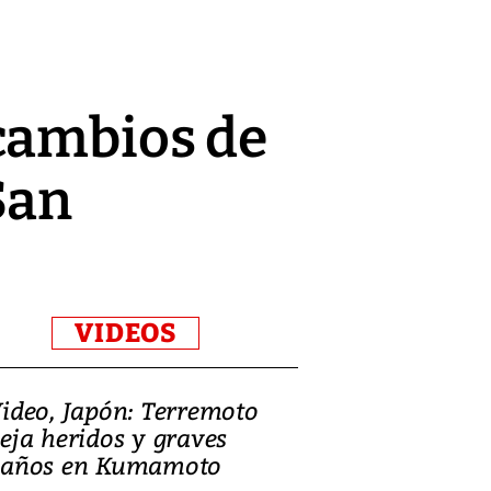
cambios de
San
VIDEOS
ideo, Japón: Terremoto
Israel regala 
eja heridos y graves
nueva embaja
años en Kumamoto
Jerusalén sob