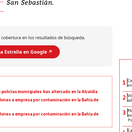
San Sebastián.
 cobertura en los resultados de búsqueda.
a Estrella en Google ↗️
Ca
1
en
policías municipales tras altercado en la Alcaldía
Ví
2
ad
lones a empresa por contaminación en la Bahía de
Ma
3
lones a empresa por contaminación en la Bahía de
ev
Po
Ca