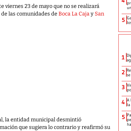
4
pr
te viernes 23 de mayo que no se realizará
un
n de las comunidades de
Boca La Caja
y
San
Ga
5
lo
Di
1
ag
Re
2
se
Vi
3
po
A 
4
la
Pa
5
l, la entidad municipal desmintió
pe
ha
mación que sugiera lo contrario y reafirmó su