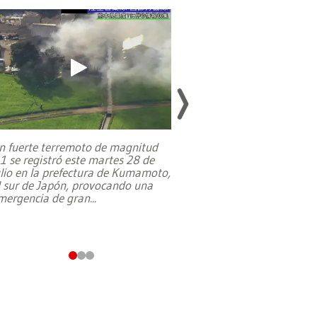
familias pales
n fuerte terremoto de magnitud
,1 se registró este martes 28 de
Estados Unidos ha a
ulio en la prefectura de Kumamoto,
un dólar y durante 9
l sur de Japón, provocando una
el terreno para su 
mergencia de gran
...
en Jerusalén Oeste, 
perteneció hasta
...