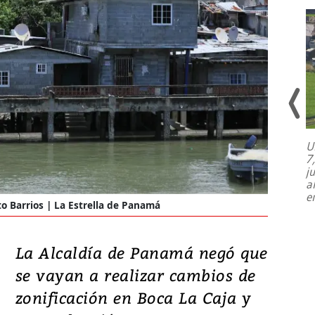
transparentes, tengan fe
U
7
El director de la Lotería Nacional de
j
Beneficencia habla de la lotería
a
clandestina, auditorías internas y su
e
plan para modernizar la institución
o Barrios | La Estrella de Panamá
La Alcaldía de Panamá negó que
se vayan a realizar cambios de
zonificación en Boca La Caja y