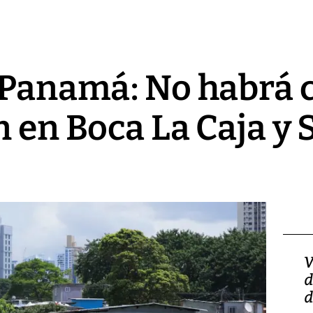
 Panamá: No habrá 
n en Boca La Caja y 
Isidro Carbonell,
V
director de la Lotería:
d
‘Vamos a ser más
d