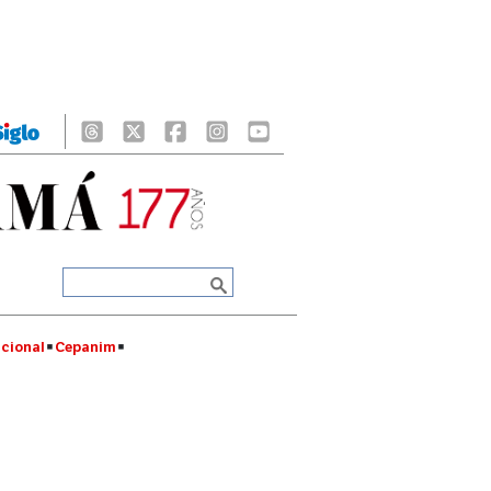
cional
Cepanim