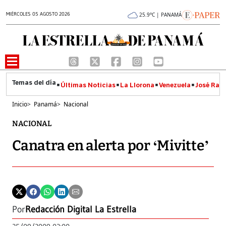
MIÉRCOLES 05 AGOSTO 2026
25.9°C | PANAMÁ
Últimas Noticias
La Llorona
Venezuela
José Raúl
Inicio
>
Panamá
>
Nacional
NACIONAL
Canatra en alerta por ‘Mivitte’
Por
Redacción Digital La Estrella