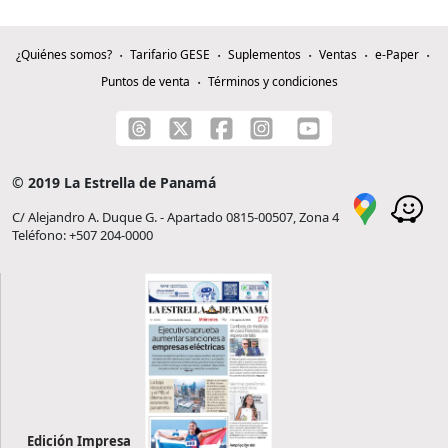
¿Quiénes somos?
Tarifario GESE
Suplementos
Ventas
e-Paper
Puntos de venta
Términos y condiciones
© 2019 La Estrella de Panamá
C/ Alejandro A. Duque G. - Apartado 0815-00507, Zona 4
Teléfono: +507 204-0000
Edición Impresa