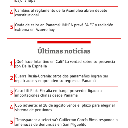
bajo la lupa
Cambios al reglamento de la Asamblea abren debate
4
constitucional
Onda de calor en Panamá: IMHPA prevé 34 °C y radiación
5
extrema en Azuero hoy
Últimas noticias
¿Qué hace Infantino en Cali? La verdad sobre su presencia
1
con De la Espriella
Guerra Rusia-Ucrania: otros dos panameños logran ser
2
repatriados y emprenden su regreso a Panamá
Caso Lili Pink: Fiscalía embarga proveedor ligado a
3
importaciones chinas desde Panamá
CSS advierte: el 18 de agosto vence el plazo para elegir el
4
sistema de pensiones
‘Transparencia selectiva’: Guillermo García Rivas responde a
5
amenazas de denuncias en San Miguelito