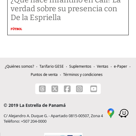
¿Qué hace Infantino en Cali? La
verdad sobre su presencia con
De la Espriella
FÚTBOL
¿Quiénes somos?
Tarifario GESE
Suplementos
Ventas
e-Paper
Puntos de venta
Términos y condiciones
© 2019 La Estrella de Panamá
C/ Alejandro A. Duque G. - Apartado 0815-00507, Zona 4
Teléfono: +507 204-0000