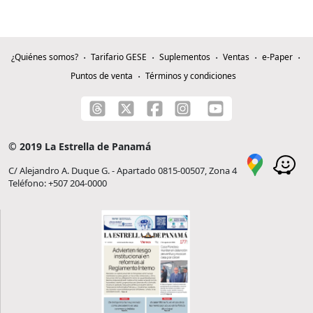
¿Quiénes somos?
Tarifario GESE
Suplementos
Ventas
e-Paper
Puntos de venta
Términos y condiciones
© 2019 La Estrella de Panamá
C/ Alejandro A. Duque G. - Apartado 0815-00507, Zona 4
Teléfono: +507 204-0000