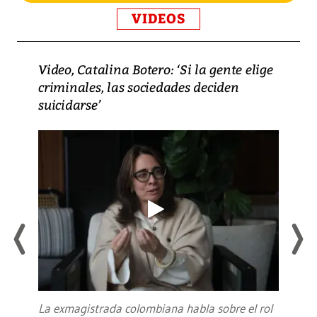
VIDEOS
Video, Catalina Botero: ‘Si la gente elige
criminales, las sociedades deciden
suicidarse’
La exmagistrada colombiana habla sobre el rol