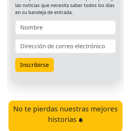
No te pierdas nuestras mejores
historias