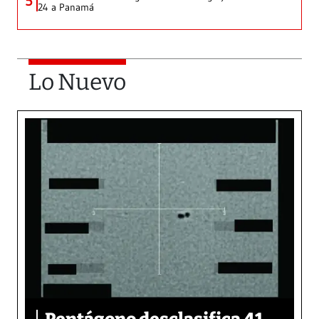
5
24 a Panamá
Lo Nuevo