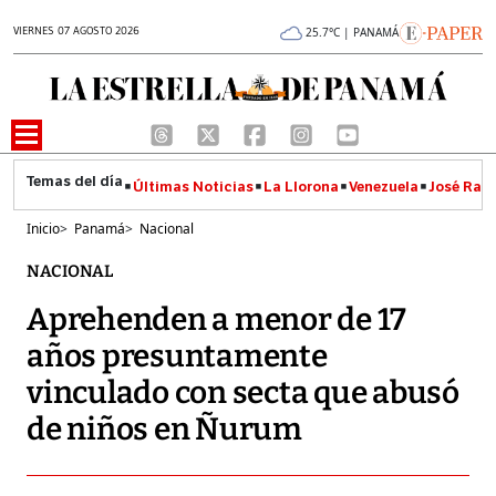
VIERNES 07 AGOSTO 2026
25.7°C | PANAMÁ
Últimas Noticias
La Llorona
Venezuela
José Raúl
Inicio
>
Panamá
>
Nacional
NACIONAL
Aprehenden a menor de 17
años presuntamente
vinculado con secta que abusó
de niños en Ñurum