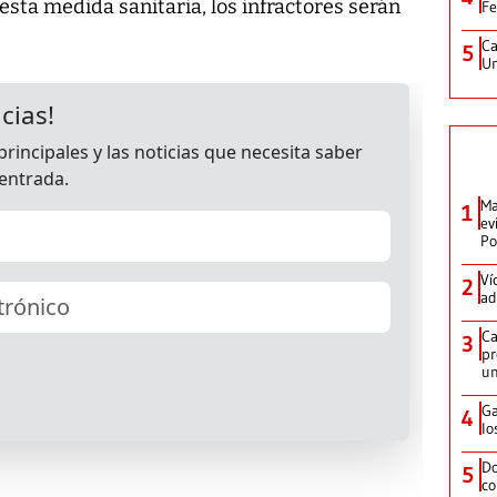
esta medida sanitaria, los infractores serán
Fe
Ca
5
Un
Ma
1
ev
Po
Ví
2
ad
Ca
3
pr
un
Ga
4
lo
Do
5
co