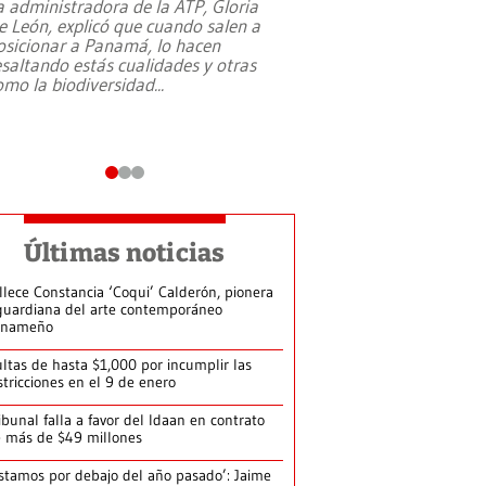
a administradora de la ATP, Gloria
e León, explicó que cuando salen a
osicionar a Panamá, lo hacen
esaltando estás cualidades y otras
omo la biodiversidad
...
Últimas noticias
llece Constancia ‘Coqui’ Calderón, pionera
guardiana del arte contemporáneo
anameño
ltas de hasta $1,000 por incumplir las
stricciones en el 9 de enero
ibunal falla a favor del Idaan en contrato
 más de $49 millones
stamos por debajo del año pasado’: Jaime