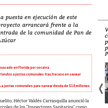
a puesta en ejecución de este
proyecto arrancará frente a la
¿Es la ‘zambianización’
V
entrada de la comunidad de Pan de
el modelo que Panamá
c
Azúcar
perdió?
p
p
uscado en Florida por cocaína
fondos a juntas comunales tras fracaso en sanear
% a juntas comunales para sanear deuda de $14 millones
guelito, Héctor Valdés Carrasquilla anunció la
ércoles de los “Inspectores Sanitarios” como