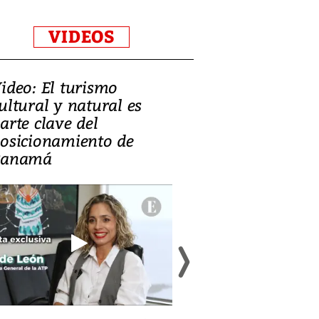
VIDEOS
ideo: El turismo
Zambia: el de
ultural y natural es
equilibrar la 
arte clave del
mineral, la c
osicionamiento de
y la salud púb
Panamá