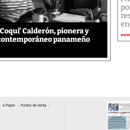
po
re
en
‘Coqui’ Calderón, pionera y
NACI
e contemporáneo panameño
e-Paper
Puntos de venta