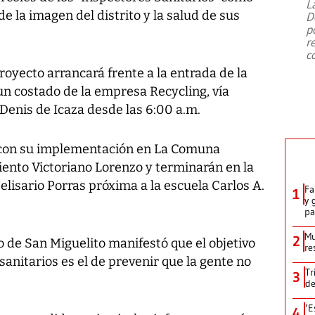
L
e la imagen del distrito y la salud de sus
D
p
r
c
royecto arrancará frente a la entrada de la
n costado de la empresa Recycling, vía
Denis de Icaza desde las 6:00 a.m.
 con su implementación en La Comuna
iento Victoriano Lorenzo y terminarán en la
elisario Porras próxima a la escuela Carlos A.
Fa
1
y 
p
Mu
2
 de San Miguelito manifestó que el objetivo
re
anitarios es el de prevenir que la gente no
Tr
3
de
‘E
4