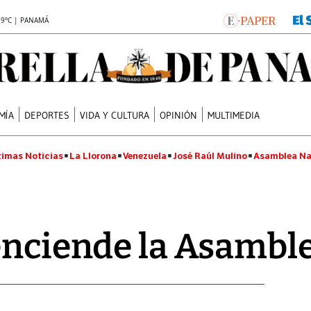
.9°C | PANAMÁ
MÍA
DEPORTES
VIDA Y CULTURA
OPINIÓN
MULTIMEDIA
timas Noticias
La Llorona
Venezuela
José Raúl Mulino
Asamblea Na
enciende la Asambl