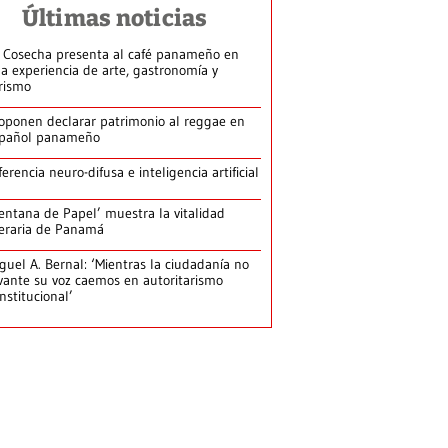
Últimas noticias
 Cosecha presenta al café panameño en
a experiencia de arte, gastronomía y
rismo
oponen declarar patrimonio al reggae en
pañol panameño
ferencia neuro-difusa e inteligencia artificial
entana de Papel’ muestra la vitalidad
teraria de Panamá
guel A. Bernal: ‘Mientras la ciudadanía no
vante su voz caemos en autoritarismo
nstitucional’