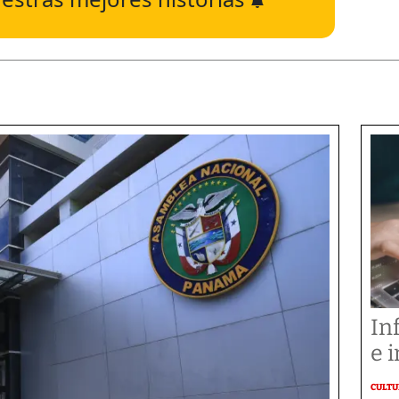
In
e i
CULT