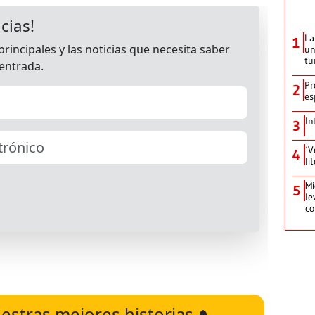
La
1
un
tu
Pr
2
es
In
3
‘V
4
li
Mi
5
le
co
estras mejores historias