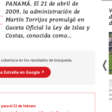
PANAMÁ. El 21 de abril de
Isidro Carbonell,
V
2009, la administración de
director de la Lotería:
d
Martín Torrijos promulgó en
‘Vamos a ser más
d
Gaceta Oficial la Ley de Islas y
transparentes, tengan fe
Costas, conocida como...
 cobertura en los resultados de búsqueda.
a Estrella en Google ↗️
U
7
El director de la Lotería Nacional de
j
Beneficencia habla de la lotería
a
clandestina, auditorías internas y su
e
plan para modernizar la institución
 para el 22 de febrero