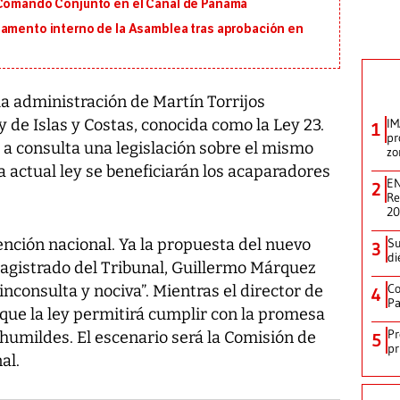
 Comando Conjunto en el Canal de Panamá
lamento interno de la Asamblea tras aprobación en
la administración de Martín Torrijos
y de Islas y Costas, conocida como la Ley 23.
IM
1
pr
a a consulta una legislación sobre el mismo
zo
 actual ley se beneficiarán los acaparadores
EN
2
Re
2
tención nacional. Ya la propuesta del nuevo
Su
3
di
 magistrado del Tribunal, Guillermo Márquez
Co
nconsulta y nociva”. Mientras el director de
4
Pa
 que la ley permitirá cumplir con la promesa
Pr
humildes. El escenario será la Comisión de
5
pr
al.