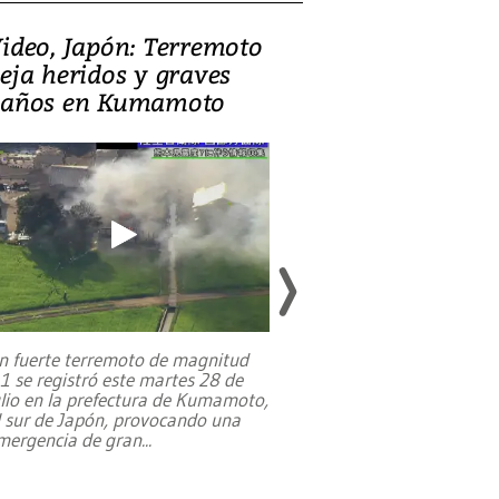
ideo, Japón: Terremoto
Israel regala 
eja heridos y graves
nueva embaja
años en Kumamoto
Jerusalén sob
familias pales
n fuerte terremoto de magnitud
,1 se registró este martes 28 de
Estados Unidos ha a
ulio en la prefectura de Kumamoto,
un dólar y durante 9
l sur de Japón, provocando una
el terreno para su 
mergencia de gran
...
en Jerusalén Oeste, 
perteneció hasta
...