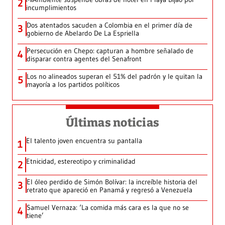
2
incumplimientos
Dos atentados sacuden a Colombia en el primer día de
3
gobierno de Abelardo De La Espriella
Persecución en Chepo: capturan a hombre señalado de
4
disparar contra agentes del Senafront
Los no alineados superan el 51% del padrón y le quitan la
5
mayoría a los partidos políticos
Últimas noticias
El talento joven encuentra su pantalla​
1
Etnicidad, estereotipo y criminalidad
2
El óleo perdido de Simón Bolívar: la increíble historia del
3
retrato que apareció en Panamá y regresó a Venezuela
Samuel Vernaza: ‘La comida más cara es la que no se
4
tiene’