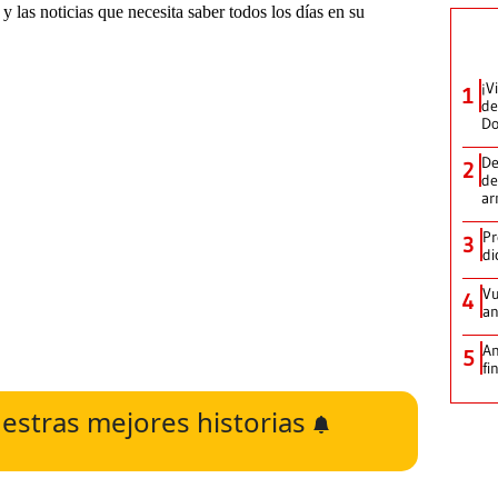
¡V
1
de
D
De
2
de
ar
Pr
3
di
Vu
4
an
An
5
fi
estras mejores historias