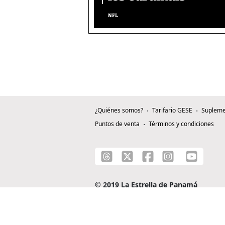
NFL
¿Quiénes somos?
Tarifario GESE
Supleme
Puntos de venta
Términos y condiciones
© 2019 La Estrella de Panamá
C/ Alejandro A. Duque G. - Apartado 0815-0
Teléfono: +507 204-0000