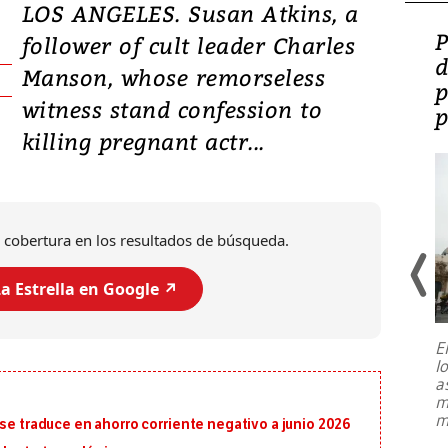
LOS ANGELES. Susan Atkins, a
Video: Lula lanza su
P
follower of cult leader Charles
candidatura con
d
Manson, whose remorseless
promesas de inversión
p
witness stand confession to
en defensa, educación y
p
killing pregnant actr...
tierras raras
 cobertura en los resultados de búsqueda.
a Estrella en Google ↗️
E
l
Entre recuerdos y escuetas
a
referencias hacia sus adversarios, el
m
presidente de Brasil, Luiz Inácio Lula
m
 se traduce en ahorro corriente negativo a junio 2026
da Silva, oficializó este domingo su
candidatura
...