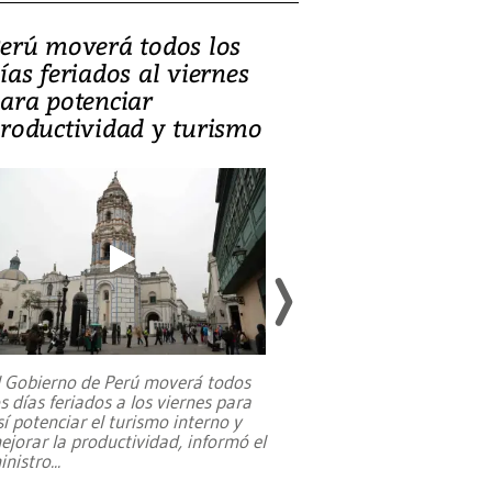
erú moverá todos los
Video, Catalin
ías feriados al viernes
‘Si la gente el
ara potenciar
criminales, la
roductividad y turismo
sociedades de
suicidarse’
l Gobierno de Perú moverá todos
os días feriados a los viernes para
La exmagistrada co
sí potenciar el turismo interno y
sobre el rol de contr
ejorar la productividad, informó el
periodismo, el derech
inistro
...
reformas constitucio
desafíos de nuevas t