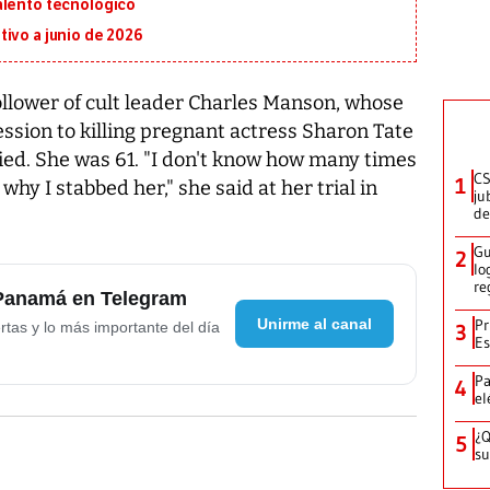
alento tecnológico
ivo a junio de 2026
llower of cult leader Charles Manson, whose
ssion to killing pregnant actress Sharon Tate
ied. She was 61. "I don't know how many times
CS
1
why I stabbed her," she said at her trial in
ju
de
Gu
2
lo
re
 Panamá en Telegram
Unirme al canal
Pr
rtas y lo más importante del día
3
Es
Pa
4
el
¿Q
5
su