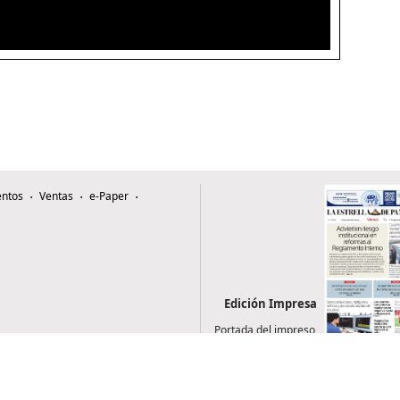
ntos
Ventas
e-Paper
Edición Impresa
Portada del impreso
del 7 de agosto de
2026
0507, Zona 4