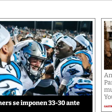
An
Pa
mu
Yo
thers se imponen 33-30 ante
GAST