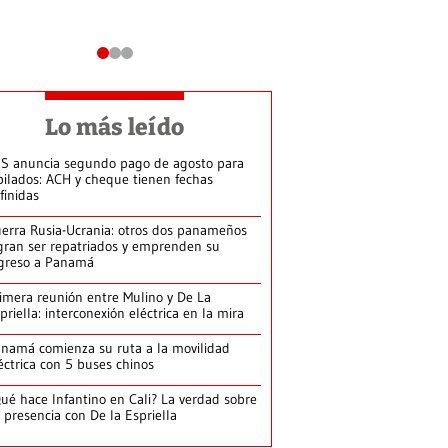
Lo más leído
S anuncia segundo pago de agosto para
bilados: ACH y cheque tienen fechas
finidas
erra Rusia-Ucrania: otros dos panameños
gran ser repatriados y emprenden su
greso a Panamá
imera reunión entre Mulino y De La
priella: interconexión eléctrica en la mira
namá comienza su ruta a la movilidad
éctrica con 5 buses chinos
ué hace Infantino en Cali? La verdad sobre
 presencia con De la Espriella