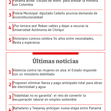
Panamá activa ‘Escudo de Acero’ para blindar la frontera
2
con Colombia
Policía Municipal: diputado Cedeño anuncia demanda de
3
inconstitucionalidad
¡Por tercera vez! Roban cables y dejan a oscuras la
4
Universidad Autónoma de Chiriquí
Victoriano Lorenzo celebra 54 años entre necesidades,
5
fiesta y esperanza
Últimas noticias
Violencia contra las mujeres en alza: el Estado responde
1
con un ministerio debilitado
Proponen eliminar fianza y pago anticipado total para obras
2
de electricidad y agua
‘Viabilidad no es garantía’: el reto de convertir la
3
recuperación laboral en empleo sostenible
Balladares y Tewaney anticipan nueva etapa entre Panamá
4