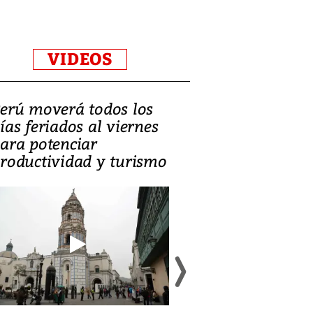
VIDEOS
erú moverá todos los
Video, Catalin
ías feriados al viernes
‘Si la gente el
ara potenciar
criminales, la
roductividad y turismo
sociedades de
suicidarse’