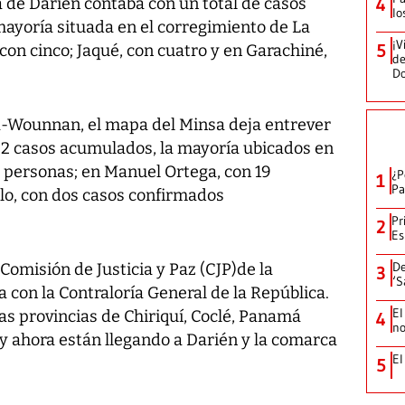
ia de Darién contaba con un total de casos
4
lo
ayoría situada en el corregimiento de La
¡V
5
con cinco; Jaqué, con cuatro y en Garachiné,
de
D
á-Wounnan, el mapa del Minsa deja entrever
 92 casos acumulados, la mayoría ubicados en
9 personas; en Manuel Ortega, con 19
¿P
1
Pa
alo, con dos casos confirmados
Pr
2
Es
De
 Comisión de Justicia y Paz (CJP)de la
3
‘S
con la Contraloría General de la República.
El
as provincias de Chiriquí, Coclé, Panamá
4
no
y ahora están llegando a Darién y la comarca
El
5