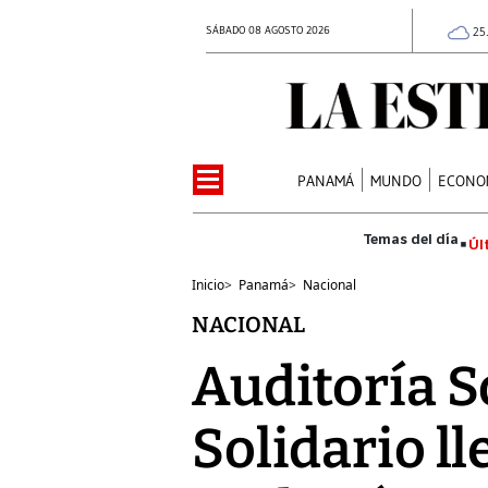
SÁBADO 08 AGOSTO 2026
25
PANAMÁ
MUNDO
ECONO
Úl
Inicio
>
Panamá
>
Nacional
NACIONAL
Auditoría S
Solidario ll