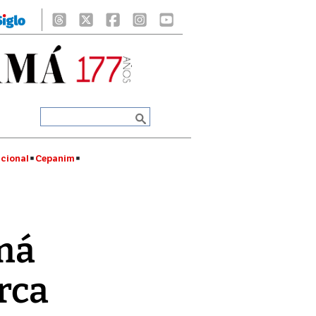
cional
Cepanim
má
arca