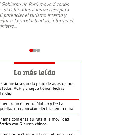
l Gobierno de Perú moverá todos
os días feriados a los viernes para
La exmagistrada co
sí potenciar el turismo interno y
sobre el rol de contr
ejorar la productividad, informó el
periodismo, el derech
inistro
...
reformas constitucio
desafíos de nuevas t
Lo más leído
S anuncia segundo pago de agosto para
bilados: ACH y cheque tienen fechas
finidas
imera reunión entre Mulino y De La
priella: interconexión eléctrica en la mira
namá comienza su ruta a la movilidad
éctrica con 5 buses chinos
namá Sub-21 se queda con el bronce en