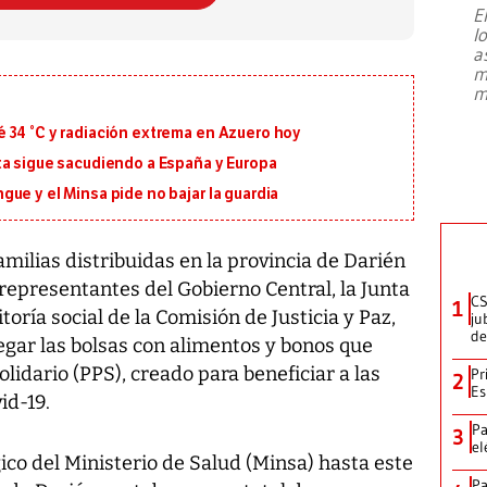
E
l
Entre recuerdos y escuetas
a
referencias hacia sus adversarios, el
m
presidente de Brasil, Luiz Inácio Lula
m
da Silva, oficializó este domingo su
candidatura
...
 34 °C y radiación extrema en Azuero hoy
ta sigue sacudiendo a España y Europa
ue y el Minsa pide no bajar la guardia
amilias distribuidas en la provincia de Darién
presentantes del Gobierno Central, la Junta
CS
1
toría social de la Comisión de Justicia y Paz,
ju
de
regar las bolsas con alimentos y bonos que
idario (PPS), creado para beneficiar a las
Pr
2
Es
id-19.
Pa
3
el
co del Ministerio de Salud (Minsa) hasta este
Pa