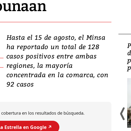
ounaan
Hasta el 15 de agosto, el Minsa
Video: Lula lanza su
P
ha reportado un total de 128
candidatura con
d
casos positivos entre ambas
promesas de inversión
p
regiones, la mayoría
en defensa, educación y
p
concentrada en la comarca, con
tierras raras
92 casos
 cobertura en los resultados de búsqueda.
a Estrella en Google ↗️