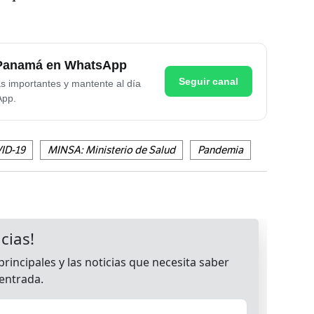
e Panamá en WhatsApp
Seguir canal
as importantes y mantente al día
App.
ID-19
MINSA: Ministerio de Salud
Pandemia