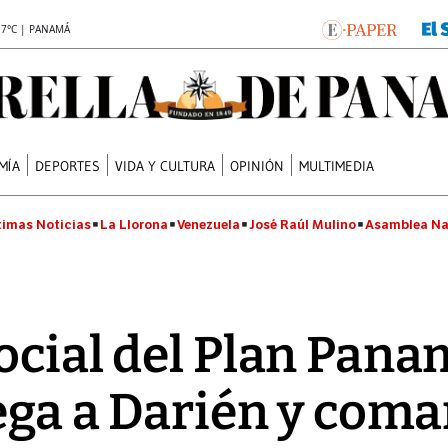
.7°C | PANAMÁ
MÍA
DEPORTES
VIDA Y CULTURA
OPINIÓN
MULTIMEDIA
timas Noticias
La Llorona
Venezuela
José Raúl Mulino
Asamblea Na
ocial del Plan Pana
ega a Darién y com