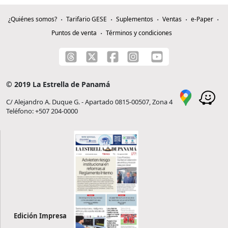
¿Quiénes somos?
Tarifario GESE
Suplementos
Ventas
e-Paper
Puntos de venta
Términos y condiciones
© 2019 La Estrella de Panamá
C/ Alejandro A. Duque G. - Apartado 0815-00507, Zona 4
Teléfono: +507 204-0000
Edición Impresa