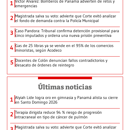
Víctor Álvarez: Bomberos de Panamá advierten de retos y
1
emergencias
Magistrada salva su voto: advierte que Corte evitó analizar
2
el fondo de demanda contra la Policía Municipal
Caso Pandora: Tribunal confirma detención provisional para
3
cinco imputados y ordena una nueva prisión preventiva
Gas de 25 libras ya se vende en el 95% de los comercios
4
minoristas, según Acodeco
Docentes de Colón denuncian fallos contradictorios y
5
desacato de órdenes de reintegro
Últimas noticias
Alyiah Lide logra oro en gimnasia y Panamá alista su cierre
1
en Santo Domingo 2026
Terapia dirigida reduce 94 % riesgo de progresión
2
intracraneal en tipo de cáncer de pulmón
Magistrada salva su voto: advierte que Corte evitó analizar
3