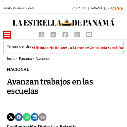
JUEVES 06 AGOSTO 2026
23.9°C | PANAMÁ
Últimas Noticias
La Llorona
Venezuela
José Raúl
Inicio
>
Panamá
>
Nacional
NACIONAL
Avanzan trabajos en las
escuelas