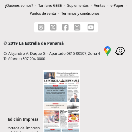
¿Quiénes somos?
Tarifario GESE
Suplementos
Ventas
e-Paper
Puntos de venta
Términos y condiciones
© 2019 La Estrella de Panamá
C/ Alejandro A. Duque G. - Apartado 0815-00507, Zona 4
Teléfono: +507 204-0000
Edición Impresa
Portada del impreso