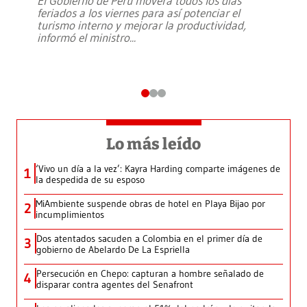
El Gobierno de Perú moverá todos los días
feriados a los viernes para así potenciar el
turismo interno y mejorar la productividad,
informó el ministro
...
Lo más leído
‘Vivo un día a la vez’: Kayra Harding comparte imágenes de
1
la despedida de su esposo
MiAmbiente suspende obras de hotel en Playa Bijao por
2
incumplimientos
Dos atentados sacuden a Colombia en el primer día de
3
gobierno de Abelardo De La Espriella
Persecución en Chepo: capturan a hombre señalado de
4
disparar contra agentes del Senafront