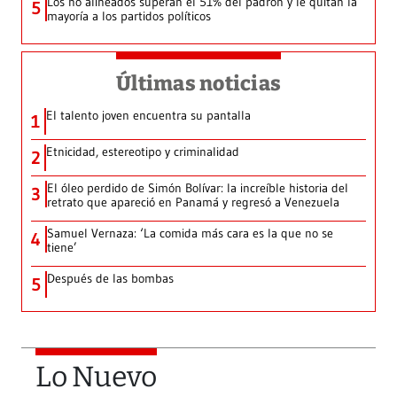
Los no alineados superan el 51% del padrón y le quitan la
5
mayoría a los partidos políticos
Últimas noticias
El talento joven encuentra su pantalla​
1
Etnicidad, estereotipo y criminalidad
2
El óleo perdido de Simón Bolívar: la increíble historia del
3
retrato que apareció en Panamá y regresó a Venezuela
Samuel Vernaza: ‘La comida más cara es la que no se
4
tiene’
Después de las bombas
5
Lo Nuevo