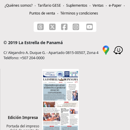
¿Quiénes somos?
Tarifario GESE
Suplementos
Ventas
e-Paper
Puntos de venta
Términos y condiciones
© 2019 La Estrella de Panamá
C/ Alejandro A. Duque G. - Apartado 0815-00507, Zona 4
Teléfono: +507 204-0000
Edición Impresa
Portada del impreso