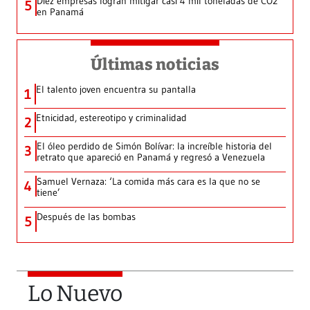
Diez empresas logran mitigar casi 4 mil toneladas de CO2
5
en Panamá
Últimas noticias
El talento joven encuentra su pantalla​
1
Etnicidad, estereotipo y criminalidad
2
El óleo perdido de Simón Bolívar: la increíble historia del
3
retrato que apareció en Panamá y regresó a Venezuela
Samuel Vernaza: ‘La comida más cara es la que no se
4
tiene’
Después de las bombas
5
Lo Nuevo