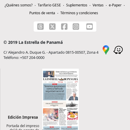
¿Quiénes somos?
Tarifario GESE
Suplementos
Ventas
e-Paper
Puntos de venta
Términos y condiciones
© 2019 La Estrella de Panamá
C/ Alejandro A. Duque G. - Apartado 0815-00507, Zona 4
Teléfono: +507 204-0000
Edición Impresa
Portada del impreso