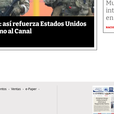
Mu
in
en
 así refuerza Estados Unidos
NACI
no al Canal
ntos
Ventas
e-Paper