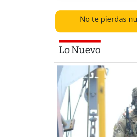
No te pierdas nu
Lo Nuevo