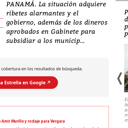
PANAMÁ. La situación adquiere
Video: Lula lanza su
P
ribetes alarmantes y el
candidatura con
d
gobierno, además de los dineros
promesas de inversión
p
aprobados en Gabinete para
en defensa, educación y
p
subsidiar a los municip...
tierras raras
 cobertura en los resultados de búsqueda.
a Estrella en Google ↗️
E
l
Entre recuerdos y escuetas
a
referencias hacia sus adversarios, el
m
presidente de Brasil, Luiz Inácio Lula
m
 Amir Murillo y rodaje para Vergara
da Silva, oficializó este domingo su
candidatura
...