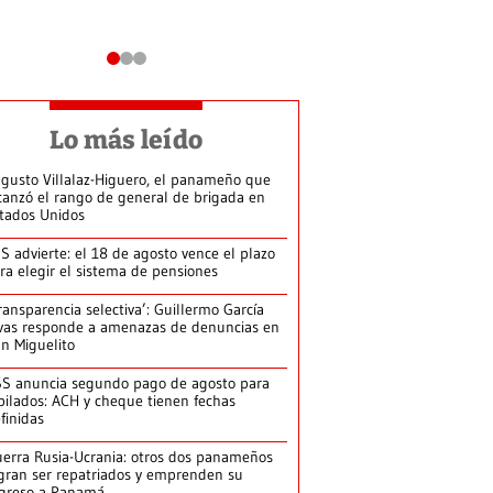
Lo más leído
gusto Villalaz-Higuero, el panameño que
canzó el rango de general de brigada en
tados Unidos
S advierte: el 18 de agosto vence el plazo
ra elegir el sistema de pensiones
ransparencia selectiva’: Guillermo García
vas responde a amenazas de denuncias en
n Miguelito
S anuncia segundo pago de agosto para
bilados: ACH y cheque tienen fechas
finidas
erra Rusia-Ucrania: otros dos panameños
gran ser repatriados y emprenden su
greso a Panamá