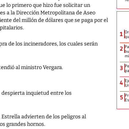
ue lo primero que hizo fue solicitar un
res a la Dirección Metropolitana de Aseo
ente del millón de dólares que se paga por el
italarios.
Or
1
qu
mpra de los incineradores, los cuales serán
Pa
2
bu
mi
Pe
tendió al ministro Vergara.
3
pa
Ej
4
Un
s despierta inquietud entre los
Pr
5
Es
Estrella advierten de los peligros al
os grandes hornos.