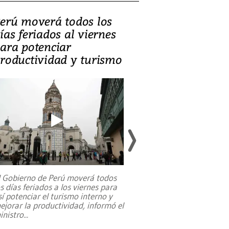
erú moverá todos los
Video, Catalin
ías feriados al viernes
‘Si la gente el
ara potenciar
criminales, la
roductividad y turismo
sociedades de
suicidarse’
l Gobierno de Perú moverá todos
os días feriados a los viernes para
La exmagistrada co
sí potenciar el turismo interno y
sobre el rol de contr
ejorar la productividad, informó el
periodismo, el derech
inistro
...
reformas constitucio
desafíos de nuevas t