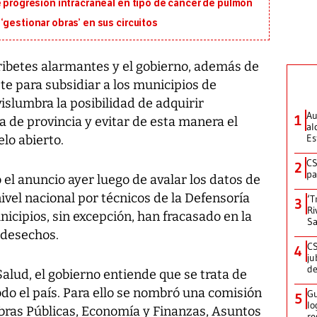
e progresión intracraneal en tipo de cáncer de pulmón
‘gestionar obras’ en sus circuitos
ibetes alarmantes y el gobierno, además de
e para subsidiar a los municipios de
islumbra la posibilidad de adquirir
Au
1
 de provincia y evitar de esta manera el
al
Es
lo abierto.
CS
2
pa
 el anuncio ayer luego de avalar los datos de
ivel nacional por técnicos de la Defensoría
‘T
3
Ri
nicipios, sin excepción, han fracasado en la
Sa
 desechos.
CS
4
ju
de
 Salud, el gobierno entiende que se trata de
do el país. Para ello se nombró una comisión
Gu
5
lo
Obras Públicas, Economía y Finanzas, Asuntos
re