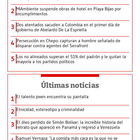
MiAmbiente suspende obras de hotel en Playa Bijao por
2
incumplimientos
Dos atentados sacuden a Colombia en el primer día de
3
gobierno de Abelardo De La Espriella
Persecución en Chepo: capturan a hombre señalado de
4
disparar contra agentes del Senafront
Los no alineados superan el 51% del padrón y le quitan la
5
mayoría a los partidos políticos
Últimas noticias
El talento joven encuentra su pantalla​
1
Etnicidad, estereotipo y criminalidad
2
El óleo perdido de Simón Bolívar: la increíble historia del
3
retrato que apareció en Panamá y regresó a Venezuela
Samuel Vernaza: ‘La comida más cara es la que no se