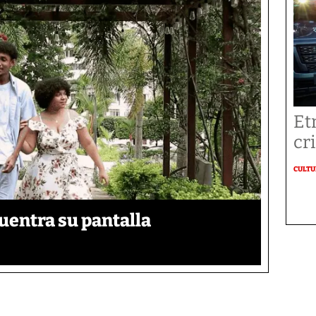
Et
cr
CULT
uentra su pantalla​