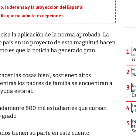
io, la defensa y la proyección del Español
ntía que no admite excepciones
isa la aplicación de la norma aprobada. La
o país en un proyecto de esta magnitud hacen
‘V
ierto es que la noticia ha generado gran
1
co
es
Mi
2
acer las cosas bien”, sostienen altos
Pl
entras los padres de familia se encuentran a
Do
3
pr
ayuda estatal.
Es
Lo
4
madamente 800 mil estudiantes que cursan
y 
 grado.
Pe
5
se
Se
ados tienen su parte en este cuento.