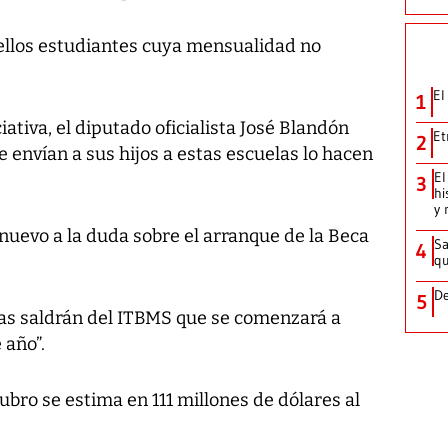
ellos estudiantes cuya mensualidad no
El
1
ativa, el diputado oficialista José Blandón
Et
2
e envían a sus hijos a estas escuelas lo hacen
El
3
hi
y 
nuevo a la duda sobre el arranque de la Beca
Sa
4
qu
De
5
das saldrán del ITBMS que se comenzará a
 año”.
ubro se estima en 111 millones de dólares al