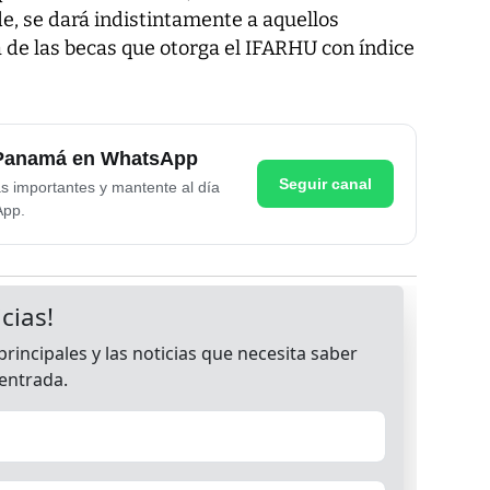
de, se dará indistintamente a aquellos
 de las becas que otorga el IFARHU con índice
e Panamá en WhatsApp
Seguir canal
as importantes y mantente al día
App.