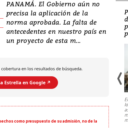
PANAMÁ. El Gobierno aún no
Video: Lula lanza su
P
precisa la aplicación de la
candidatura con
d
norma aprobada. La falta de
promesas de inversión
p
antecedentes en nuestro país en
en defensa, educación y
p
un proyecto de esta m...
tierras raras
 cobertura en los resultados de búsqueda.
a Estrella en Google ↗️
E
l
Entre recuerdos y escuetas
a
referencias hacia sus adversarios, el
m
presidente de Brasil, Luiz Inácio Lula
m
s hechos como presupuesto de su admisión, no de la
da Silva, oficializó este domingo su
candidatura
...