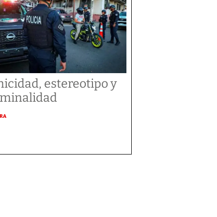
nicidad, estereotipo y
iminalidad
URA