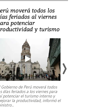
erú moverá todos los
Video, Catalin
ías feriados al viernes
‘Si la gente el
ara potenciar
criminales, la
roductividad y turismo
sociedades de
suicidarse’
l Gobierno de Perú moverá todos
os días feriados a los viernes para
La exmagistrada co
sí potenciar el turismo interno y
sobre el rol de contr
ejorar la productividad, informó el
periodismo, el derech
inistro
...
reformas constitucio
desafíos de nuevas t