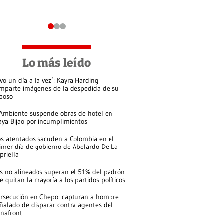
Lo más leído
ivo un día a la vez’: Kayra Harding
mparte imágenes de la despedida de su
poso
Ambiente suspende obras de hotel en
aya Bijao por incumplimientos
s atentados sacuden a Colombia en el
imer día de gobierno de Abelardo De La
priella
s no alineados superan el 51% del padrón
le quitan la mayoría a los partidos políticos
rsecución en Chepo: capturan a hombre
ñalado de disparar contra agentes del
nafront