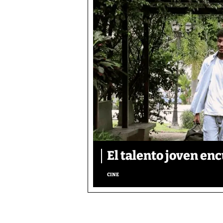
El talento joven enc
CINE