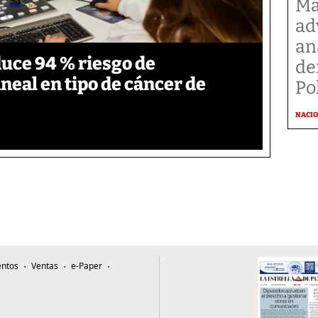
Ma
ad
an
duce 94 % riesgo de
de
neal en tipo de cáncer de
Po
NACI
ntos
Ventas
e-Paper