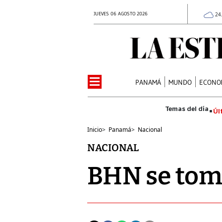
JUEVES 06 AGOSTO 2026
24
PANAMÁ
MUNDO
ECONO
Úl
Inicio
>
Panamá
>
Nacional
NACIONAL
BHN se toma