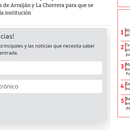
os de Arraiján y La Chorrera para que se
a institución
Al
1
al
Te
2
pr
p
Ma
3
ev
Po
De
4
no
Ba
5
em
dó