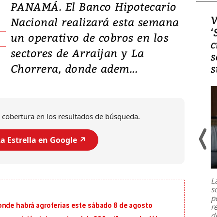
PANAMÁ. El Banco Hipotecario
Video, Japón: Terremoto
V
Nacional realizará esta semana
deja heridos y graves
‘
un operativo de cobros en los
daños en Kumamoto
c
sectores de Arraijan y La
s
Chorrera, donde adem...
s
 cobertura en los resultados de búsqueda.
a Estrella en Google ↗️
Un fuerte terremoto de magnitud
7,1 se registró este martes 28 de
julio en la prefectura de Kumamoto,
L
al sur de Japón, provocando una
s
emergencia de gran
...
p
onde habrá agroferias este sábado 8 de agosto
r
d