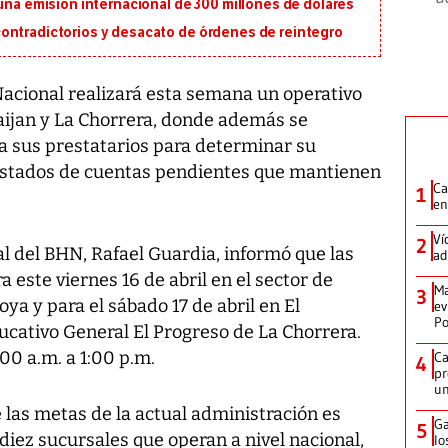
 una emisión internacional de 300 millones de dólares
ontradictorios y desacato de órdenes de reintegro
acional realizará esta semana un operativo
raijan y La Chorrera, donde además se
 a sus prestatarios para determinar su
 estados de cuentas pendientes que mantienen
Ca
1
en
Ví
2
al del BHN, Rafael Guardia, informó que las
ad
este viernes 16 de abril en el sector de
Ma
3
oya y para el sábado 17 de abril en El
ev
Po
ucativo General El Progreso de La Chorrera.
00 a.m. a 1:00 p.m.
Ca
4
pr
un
 las metas de la actual administración es
Ga
5
 diez sucursales que operan a nivel nacional,
lo