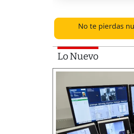
No te pierdas nu
Lo Nuevo