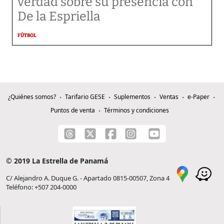
verdad sobre su presencia con
De la Espriella
FÚTBOL
¿Quiénes somos?
Tarifario GESE
Suplementos
Ventas
e-Paper
Puntos de venta
Términos y condiciones
© 2019 La Estrella de Panamá
C/ Alejandro A. Duque G. - Apartado 0815-00507, Zona 4
Teléfono: +507 204-0000