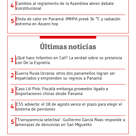
Cambios al reglamento de la Asamblea abren debate
4
constitucional
Onda de calor en Panamá: IMHPA prevé 34 °C y radiación
5
extrema en Azuero hoy
Últimas noticias
¿Qué hace Infantino en Cali? La verdad sobre su presencia
1
con De la Espriella
Guerra Rusia-Ucrania: otros dos panameños logran ser
2
repatriados y emprenden su regreso a Panamá
Caso Lili Pink: Fiscalía embarga proveedor ligado a
3
importaciones chinas desde Panamá
CSS advierte: el 18 de agosto vence el plazo para elegir el
4
sistema de pensiones
‘Transparencia selectiva’: Guillermo García Rivas responde a
5
amenazas de denuncias en San Miguelito