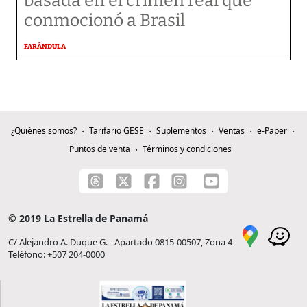
basada en el crimen real que
conmocionó a Brasil
FARÁNDULA
¿Quiénes somos?
Tarifario GESE
Suplementos
Ventas
e-Paper
Puntos de venta
Términos y condiciones
© 2019 La Estrella de Panamá
C/ Alejandro A. Duque G. - Apartado 0815-00507, Zona 4
Teléfono: +507 204-0000