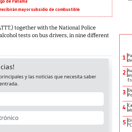
igo de Panamá’
recibirán mayor subsidio de combustible
TTT,) together with the National Police
lcohol tests on bus drivers, in nine different
Pa
1
de
Au
2
al
Es
De
3
Po
Ca
4
ab
On
5
°C