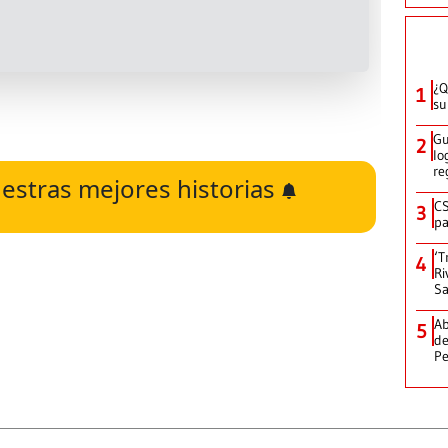
¿Q
1
su
Gu
2
lo
re
estras mejores historias
CS
3
pa
‘T
4
Ri
Sa
Ab
5
de
Pe