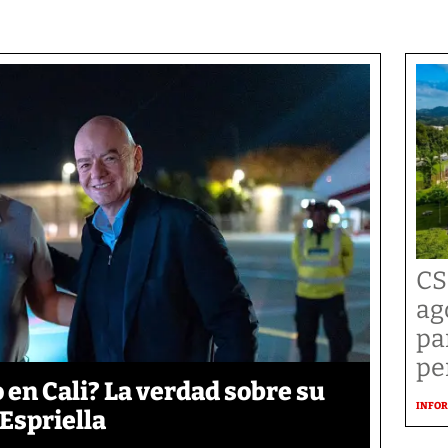
CS
ag
pa
pe
 en Cali? La verdad sobre su
INFOR
 Espriella