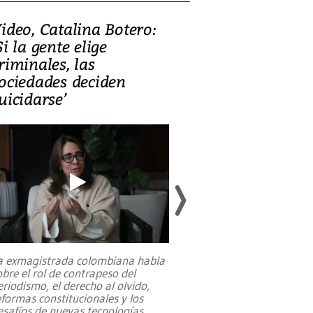
ideo, Catalina Botero:
Video: Lula la
Si la gente elige
candidatura 
riminales, las
promesas de i
ociedades deciden
en defensa, ed
uicidarse’
tierras raras
a exmagistrada colombiana habla
Entre recuerdos y es
obre el rol de contrapeso del
referencias hacia sus
eriodismo, el derecho al olvido,
presidente de Brasil,
eformas constitucionales y los
da Silva, oficializó 
esafíos de nuevas tecnologías
...
candidatura
...