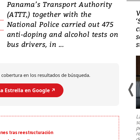
Panama’s Transport Authority
Video, Japón: Terremoto
V
(ATTT,) together with the
deja heridos y graves
‘
National Police carried out 475
daños en Kumamoto
c
anti-doping and alcohol tests on
s
bus drivers, in ...
s
 cobertura en los resultados de búsqueda.
a Estrella en Google ↗️
Un fuerte terremoto de magnitud
7,1 se registró este martes 28 de
julio en la prefectura de Kumamoto,
L
al sur de Japón, provocando una
s
emergencia de gran
...
p
nes tras reestructuración
r
d