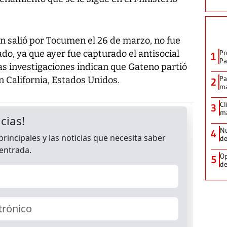
n salió por Tocumen el 26 de marzo, no fue
do, ya que ayer fue capturado el antisocial
Pr
1
Pa
 Las investigaciones indican que Gateno partió
Pa
n California, Estados Unidos.
2
ma
Cl
3
ma
Nu
4
de
Op
5
de