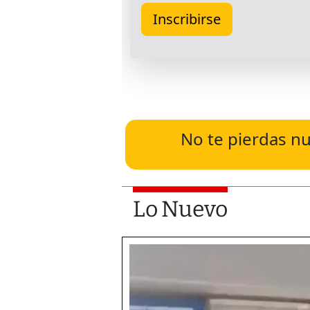
No te pierdas nu
Lo Nuevo