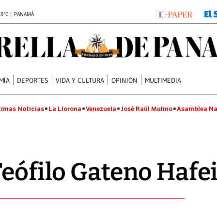
.8°C | PANAMÁ
MÍA
DEPORTES
VIDA Y CULTURA
OPINIÓN
MULTIMEDIA
timas Noticias
La Llorona
Venezuela
José Raúl Mulino
Asamblea Na
Teófilo Gateno Hafei