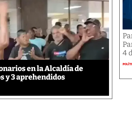
Pa
Pa
4 
POLÍT
onarios en la Alcaldía de
s y 3 aprehendidos