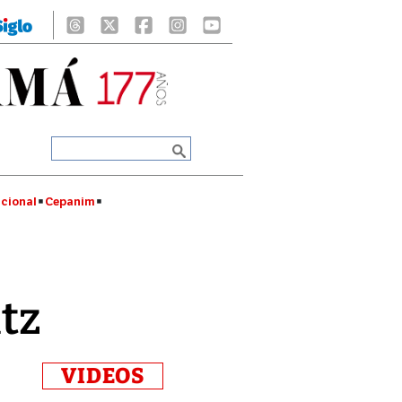
cional
Cepanim
tz
VIDEOS