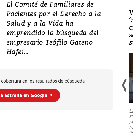
El Comité de Familiares de
Video, Japón: Terremoto
V
Pacientes por el Derecho a la
deja heridos y graves
‘
Salud y a la Vida ha
daños en Kumamoto
c
emprendido la búsqueda del
s
empresario Teófilo Gateno
s
Hafei...
 cobertura en los resultados de búsqueda.
a Estrella en Google ↗️
Un fuerte terremoto de magnitud
7,1 se registró este martes 28 de
julio en la prefectura de Kumamoto,
L
al sur de Japón, provocando una
s
emergencia de gran
...
p
r
d