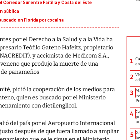
 Corredor Sur entre Paitilla y Costa del Este
n pública
uscado en Florida por cocaína
tes por el Derecho a la Salud y a la Vida ha
esario Teófilo Gateno Hafeitz, propietario
FINACREDIT). y accionista de Medicom S.A.,
Ca
1
l veneno que produjo la muerte de una
en
a de panameños.
Ví
2
ad
omité, pidió la cooperación de los medios para
Ma
3
ev
ateno, quien es buscado por el Ministerio
Po
nenamiento con dietilenglicol.
Ca
4
pr
un
lió del país por el Aeropuerto Internacional
 justo después de que fuera llamado a ampliar
Ga
5
lo
enamiento que se le sigue en el Ministerio