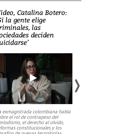
ideo, Catalina Botero:
Video: Lula la
Si la gente elige
candidatura 
riminales, las
promesas de i
ociedades deciden
en defensa, ed
uicidarse’
tierras raras
a exmagistrada colombiana habla
Entre recuerdos y es
obre el rol de contrapeso del
referencias hacia sus
eriodismo, el derecho al olvido,
presidente de Brasil,
eformas constitucionales y los
da Silva, oficializó 
esafíos de nuevas tecnologías
...
candidatura
...