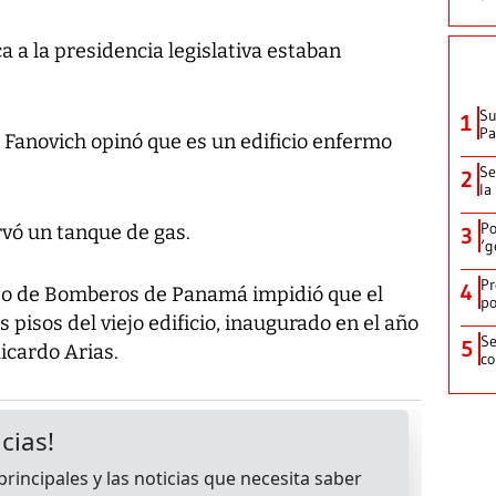
a a la presidencia legislativa estaban
Su
1
P
Fanovich opinó que es un edificio enfermo
Se
2
la
Po
rvó un tanque de gas.
3
‘g
Pr
4
rpo de Bomberos de Panamá impidió que el
po
s pisos del viejo edificio, inaugurado en el año
Se
5
icardo Arias.
co