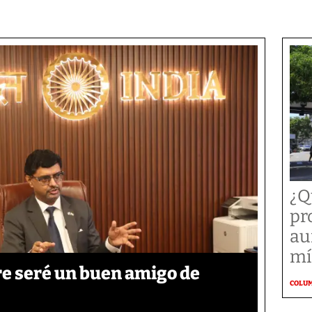
¿Q
pr
au
mí
re seré un buen amigo de
COLU