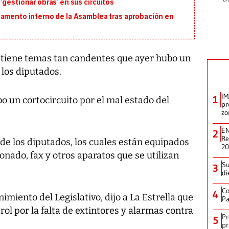
‘gestionar obras’ en sus circuitos
lamento interno de la Asamblea tras aprobación en
tiene temas tan candentes que ayer hubo un
 los diputados.
IM
1
o un cortocircuito por el mal estado del
pr
zo
EN
2
Re
de los diputados, los cuales están equipados
2
nado, fax y otros aparatos que se utilizan
Su
3
di
Co
4
miento del Legislativo, dijo a La Estrella que
Pa
trol por la falta de extintores y alarmas contra
Pr
5
pr