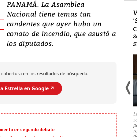
PANAMÁ. La Asamblea
Video, Japón: Terremoto
V
Nacional tiene temas tan
deja heridos y graves
‘
candentes que ayer hubo un
daños en Kumamoto
c
conato de incendio, que asustó a
s
los diputados.
s
 cobertura en los resultados de búsqueda.
a Estrella en Google ↗️
Un fuerte terremoto de magnitud
7,1 se registró este martes 28 de
julio en la prefectura de Kumamoto,
L
al sur de Japón, provocando una
s
emergencia de gran
...
p
lamento en segundo debate
r
d