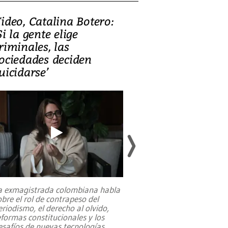
ideo, Catalina Botero:
Video: Lula la
Si la gente elige
candidatura 
riminales, las
promesas de i
ociedades deciden
en defensa, ed
uicidarse’
tierras raras
a exmagistrada colombiana habla
Entre recuerdos y es
obre el rol de contrapeso del
referencias hacia sus
eriodismo, el derecho al olvido,
presidente de Brasil,
eformas constitucionales y los
da Silva, oficializó 
esafíos de nuevas tecnologías
...
candidatura
...