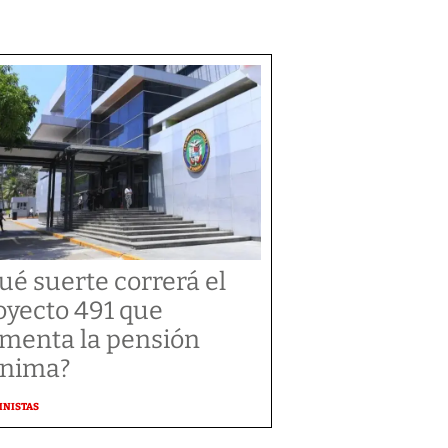
ué suerte correrá el
oyecto 491 que
menta la pensión
nima?
MNISTAS