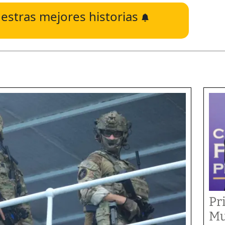
estras mejores historias
Pr
Mu