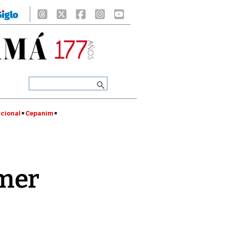
cional
Cepanim
imer