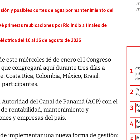
m
presidente de Brasil, Luiz Inácio Lula
m
esión y posibles cortes de agua por mantenimiento del
da Silva, oficializó este domingo su
candidatura
...
é primeras reubicaciones por Río Indio a finales de
léctrica del 10 al 16 de agosto de 2026
e este miércoles 16 de enero el I Congreso
que congregará aquí durante tres días a
CS
1
ju
, Costa Rica, Colombia, México, Brasil,
de
 participantes.
Pr
2
Es
la Autoridad del Canal de Panamá (ACP) con el
Pa
3
a de rentabilidad, mantenimiento y
el
iones y empresas del país.
Pa
4
lo
ad de implementar una nueva forma de gestión:
¡V
5