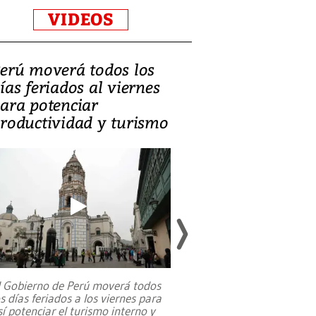
VIDEOS
erú moverá todos los
Video, Catalin
ías feriados al viernes
‘Si la gente el
ara potenciar
criminales, la
roductividad y turismo
sociedades de
suicidarse’
l Gobierno de Perú moverá todos
os días feriados a los viernes para
La exmagistrada co
sí potenciar el turismo interno y
sobre el rol de contr