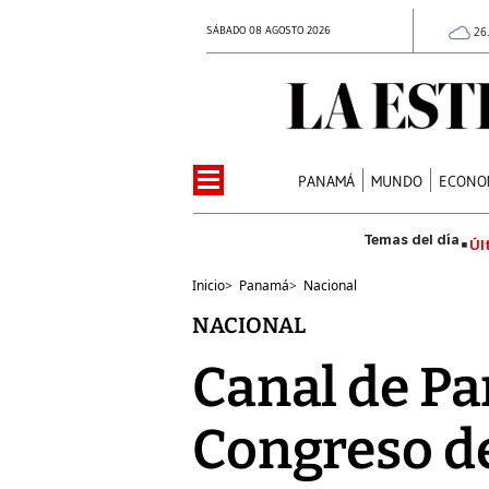
SÁBADO 08 AGOSTO 2026
26
PANAMÁ
MUNDO
ECONO
Úl
Inicio
>
Panamá
>
Nacional
NACIONAL
Canal de P
Congreso d