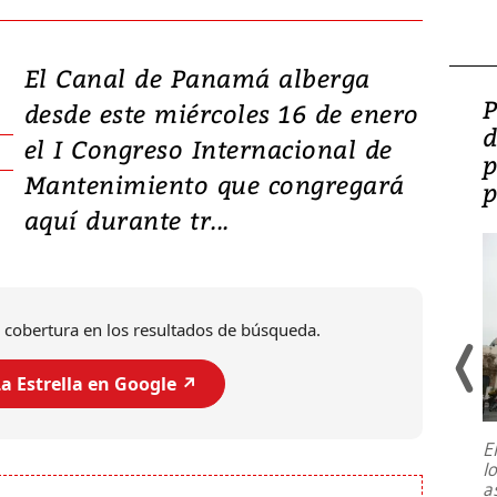
El Canal de Panamá alberga
Video: Lula lanza su
P
desde este miércoles 16 de enero
candidatura con
d
el I Congreso Internacional de
promesas de inversión
p
Mantenimiento que congregará
en defensa, educación y
p
aquí durante tr...
tierras raras
 cobertura en los resultados de búsqueda.
a Estrella en Google ↗️
E
l
Entre recuerdos y escuetas
a
referencias hacia sus adversarios, el