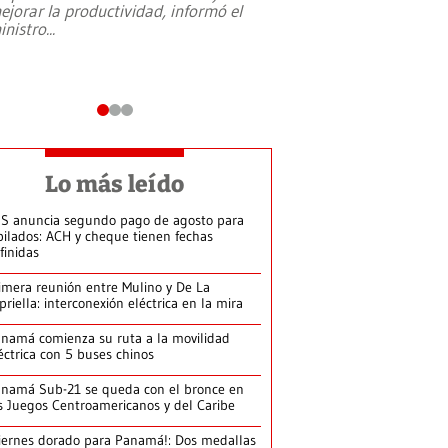
ejorar la productividad, informó el
periodismo, el derech
inistro
...
reformas constitucio
desafíos de nuevas t
Lo más leído
S anuncia segundo pago de agosto para
bilados: ACH y cheque tienen fechas
finidas
imera reunión entre Mulino y De La
priella: interconexión eléctrica en la mira
namá comienza su ruta a la movilidad
éctrica con 5 buses chinos
namá Sub-21 se queda con el bronce en
s Juegos Centroamericanos y del Caribe
iernes dorado para Panamá!: Dos medallas