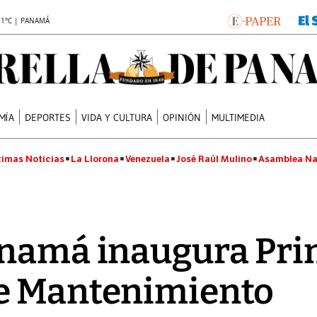
.1°C | PANAMÁ
MÍA
DEPORTES
VIDA Y CULTURA
OPINIÓN
MULTIMEDIA
timas Noticias
La Llorona
Venezuela
José Raúl Mulino
Asamblea Na
anamá inaugura Pr
e Mantenimiento