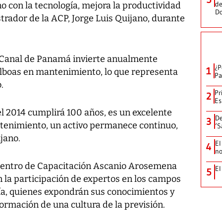
de
 con la tecnología, mejora la productividad
D
strador de la ACP, Jorge Luis Quijano, durante
l Canal de Panamá invierte anualmente
¿P
1
lboas en mantenimiento, lo que representa
Pa
.
Pr
2
Es
el 2014 cumplirá 100 años, es un excelente
De
3
tenimiento, un activo permanece continuo,
‘S
ijano.
El
4
no
 Centro de Capacitación Ascanio Arosemena
El
5
on la participación de expertos en los campos
ía, quienes expondrán sus conocimientos y
ormación de una cultura de la previsión.