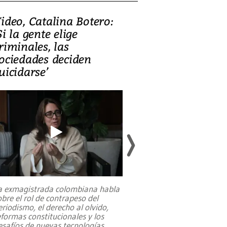
ideo, Catalina Botero:
Video: Lula la
Si la gente elige
candidatura 
riminales, las
promesas de i
ociedades deciden
en defensa, ed
uicidarse’
tierras raras
a exmagistrada colombiana habla
Entre recuerdos y es
obre el rol de contrapeso del
referencias hacia sus
eriodismo, el derecho al olvido,
presidente de Brasil,
eformas constitucionales y los
da Silva, oficializó 
esafíos de nuevas tecnologías
...
candidatura
...