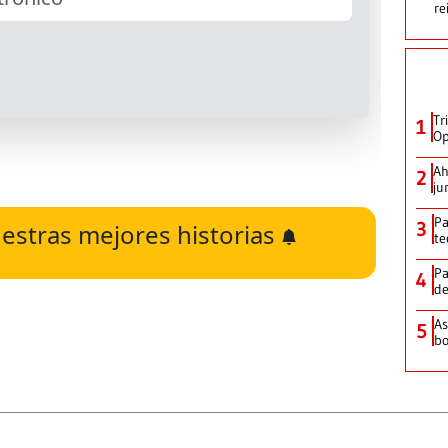
re
Tr
1
Op
Ah
2
ju
Pa
3
estras mejores historias
te
Pa
4
de
As
5
bo