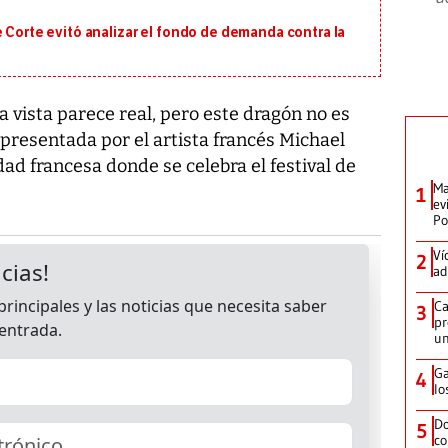
e Corte evitó analizar el fondo de demanda contra la
a vista parece real, pero este dragón no es
presentada por el artista francés Michael
dad francesa donde se celebra el festival de
Ma
1
ev
Po
Ví
2
ad
Ca
3
pr
un
Ga
4
lo
Do
5
co