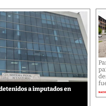
Pa
pa
de
fu
detenidos a imputados en
NACI