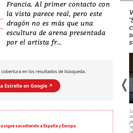
Francia. Al primer contacto con
Video, Japón: Terremoto
V
la vista parece real, pero este
deja heridos y graves
‘
dragón no es más que una
daños en Kumamoto
c
escultura de arena presentada
s
por el artista fr...
s
 cobertura en los resultados de búsqueda.
a Estrella en Google ↗️
Un fuerte terremoto de magnitud
7,1 se registró este martes 28 de
julio en la prefectura de Kumamoto,
L
al sur de Japón, provocando una
s
emergencia de gran
...
p
ta sigue sacudiendo a España y Europa
r
d