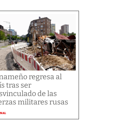
nameño regresa al
ís tras ser
svinculado de las
erzas militares rusas
ONAL