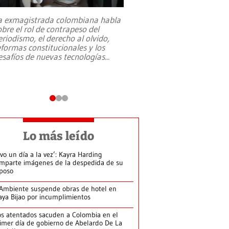
a exmagistrada colombiana habla
Entre recuerdos y es
obre el rol de contrapeso del
referencias hacia sus
eriodismo, el derecho al olvido,
presidente de Brasil,
eformas constitucionales y los
da Silva, oficializó 
esafíos de nuevas tecnologías
...
candidatura
...
Lo más leído
ivo un día a la vez’: Kayra Harding
mparte imágenes de la despedida de su
poso
Ambiente suspende obras de hotel en
aya Bijao por incumplimientos
s atentados sacuden a Colombia en el
imer día de gobierno de Abelardo De La