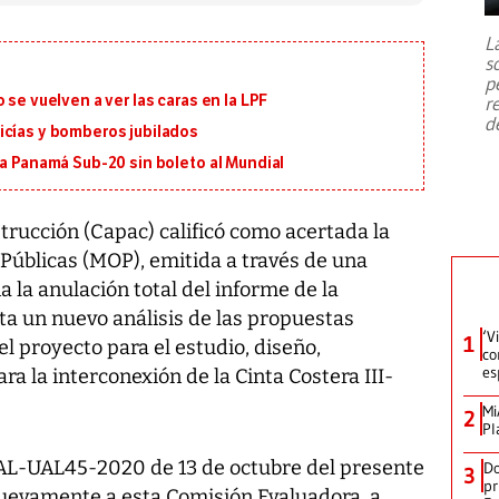
7,1 se registró este martes 28 de
julio en la prefectura de Kumamoto,
L
al sur de Japón, provocando una
s
emergencia de gran
...
p
 se vuelven a ver las caras en la LPF
r
d
icías y bomberos jubilados
 a Panamá Sub-20 sin boleto al Mundial
ucción (Capac) calificó como acertada la
 Públicas (MOP), emitida a través de una
 la anulación total del informe de la
ta un nuevo análisis de las propuestas
‘V
1
l proyecto para el estudio, diseño,
co
es
a la interconexión de la Cinta Costera III-
Mi
2
Pl
IAL-UAL45-2020 de 13 de octubre del presente
Do
3
pr
uevamente a esta Comisión Evaluadora, a