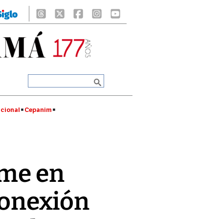
cional
Cepanim
rme en
conexión