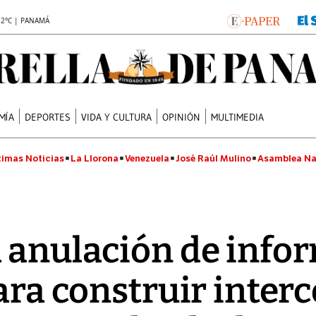
.2°C | PANAMÁ
MÍA
DEPORTES
VIDA Y CULTURA
OPINIÓN
MULTIMEDIA
timas Noticias
La Llorona
Venezuela
José Raúl Mulino
Asamblea Na
 anulación de info
para construir inter