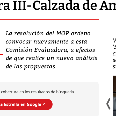
ra III-Calzada de 
La resolución del MOP ordena
Video, Japón: Terremoto
V
convocar nuevamente a esta
deja heridos y graves
‘
Comisión Evaluadora, a efectos
daños en Kumamoto
c
de que realice un nuevo análisis
s
de las propuestas
s
 cobertura en los resultados de búsqueda.
a Estrella en Google ↗️
Un fuerte terremoto de magnitud