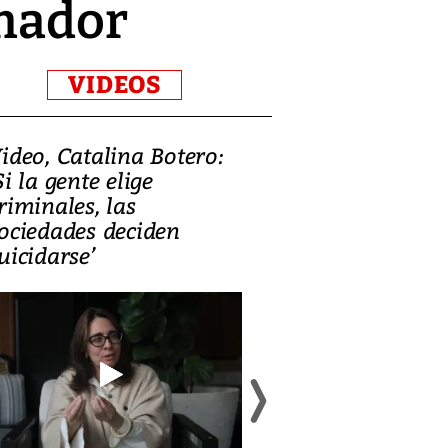
Amador
VIDEOS
ideo, Catalina Botero:
Video: Lula la
Si la gente elige
candidatura 
riminales, las
promesas de i
ociedades deciden
en defensa, ed
uicidarse’
tierras raras