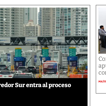
Co
ap
co
POLÍT
edor Sur entra al proceso