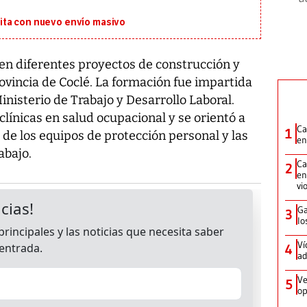
ita con nuevo envío masivo
 en diferentes proyectos de construcción y
rovincia de Coclé. La formación fue impartida
inisterio de Trabajo y Desarrollo Laboral.
clínicas en salud ocupacional y se orientó a
Ca
1
 de los equipos de protección personal y las
en
abajo.
Ca
2
en
vi
Ga
3
lo
Ví
4
ad
Ve
5
op