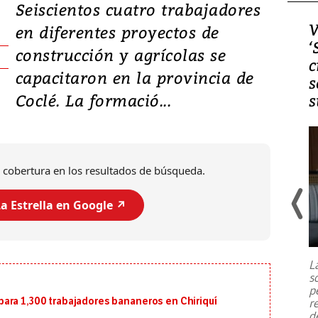
Seiscientos cuatro trabajadores
Video, Japón: Terremoto
V
en diferentes proyectos de
deja heridos y graves
‘
construcción y agrícolas se
daños en Kumamoto
c
capacitaron en la provincia de
s
Coclé. La formació...
s
 cobertura en los resultados de búsqueda.
a Estrella en Google ↗️
Un fuerte terremoto de magnitud
7,1 se registró este martes 28 de
julio en la prefectura de Kumamoto,
L
al sur de Japón, provocando una
s
emergencia de gran
...
p
ara 1,300 trabajadores bananeros en Chiriquí
r
d