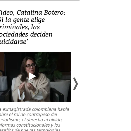
ideo, Catalina Botero:
Video: Lula la
Si la gente elige
candidatura 
riminales, las
promesas de i
ociedades deciden
en defensa, ed
uicidarse’
tierras raras
a exmagistrada colombiana habla
Entre recuerdos y es
obre el rol de contrapeso del
referencias hacia sus
eriodismo, el derecho al olvido,
presidente de Brasil,
eformas constitucionales y los
da Silva, oficializó 
esafíos de nuevas tecnologías
...
candidatura
...