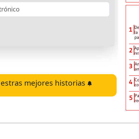
De
1
la
p
Ap
2
re
Am
3
am
Co
estras mejores historias
4
co
Pa
5
re