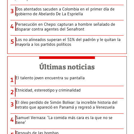
Dos atentados sacuden a Colombia en el primer día de
3
gobierno de Abelardo De La Espriella
Persecución en Chepo: capturan a hombre señalado de
4
disparar contra agentes del Senafront
Los no alineados superan el 51% del padrón y le quitan la
5
mayoría a los partidos políticos
Últimas noticias
El talento joven encuentra su pantalla​
1
Etnicidad, estereotipo y criminalidad
2
El óleo perdido de Simón Bolívar: la increíble historia del
3
retrato que apareció en Panamá y regresó a Venezuela
Samuel Vernaza: ‘La comida más cara es la que no se
4
tiene’
Después de las bombas