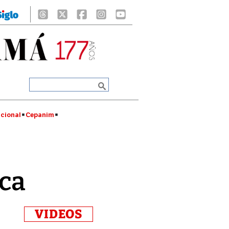
cional
Cepanim
ica
VIDEOS