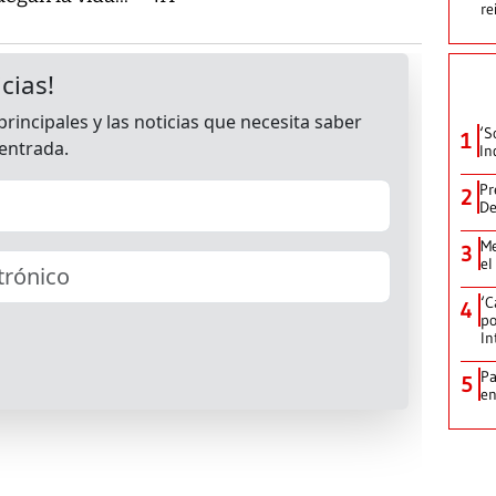
re
‘S
1
In
Pr
2
De
Me
3
el
‘C
4
po
In
Pa
5
e