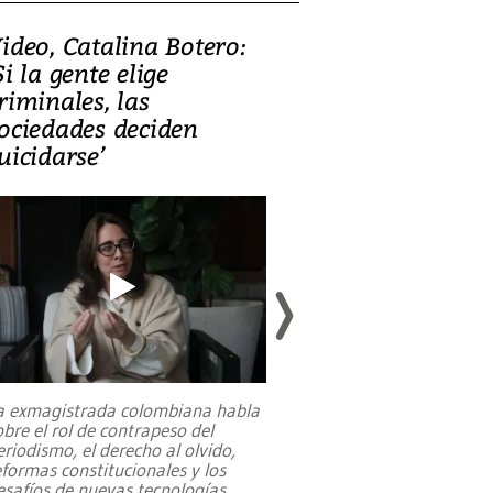
ideo, Catalina Botero:
Video: Lula la
Si la gente elige
candidatura 
riminales, las
promesas de i
ociedades deciden
en defensa, ed
uicidarse’
tierras raras
a exmagistrada colombiana habla
Entre recuerdos y es
obre el rol de contrapeso del
referencias hacia sus
eriodismo, el derecho al olvido,
presidente de Brasil,
eformas constitucionales y los
da Silva, oficializó 
esafíos de nuevas tecnologías
...
candidatura
...