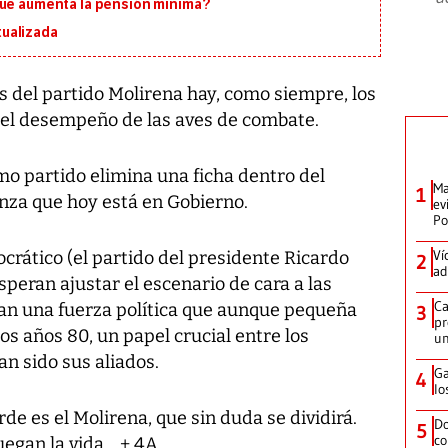
que aumenta la pensión mínima?
ualizada
s del partido Molirena hay, como siempre, los
 el desempeño de las aves de combate.
mo partido elimina una ficha dentro del
Ma
1
anza que hoy está en Gobierno.
ev
Po
Ví
rático (el partido del presidente Ricardo
2
ad
speran ajustar el escenario de cara a las
Ca
lan una fuerza política que aunque pequeña
3
pr
os años 80, un papel crucial entre los
un
n sido sus aliados.
Ga
4
lo
rde es el Molirena, que sin duda se dividirá.
Do
5
co
uegan la vida... + 4A