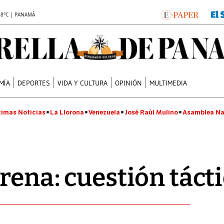
.8°C | PANAMÁ
MÍA
DEPORTES
VIDA Y CULTURA
OPINIÓN
MULTIMEDIA
timas Noticias
La Llorona
Venezuela
José Raúl Mulino
Asamblea Na
rena: cuestión táct