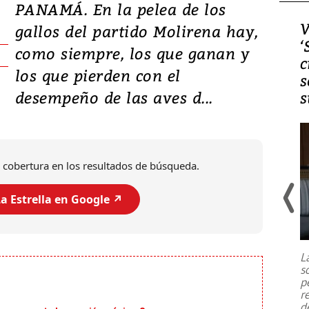
PANAMÁ. En la pelea de los
Video, Japón: Terremoto
V
gallos del partido Molirena hay,
deja heridos y graves
‘
como siempre, los que ganan y
daños en Kumamoto
c
los que pierden con el
s
desempeño de las aves d...
s
 cobertura en los resultados de búsqueda.
a Estrella en Google ↗️
Un fuerte terremoto de magnitud
7,1 se registró este martes 28 de
julio en la prefectura de Kumamoto,
L
al sur de Japón, provocando una
s
emergencia de gran
...
p
r
d