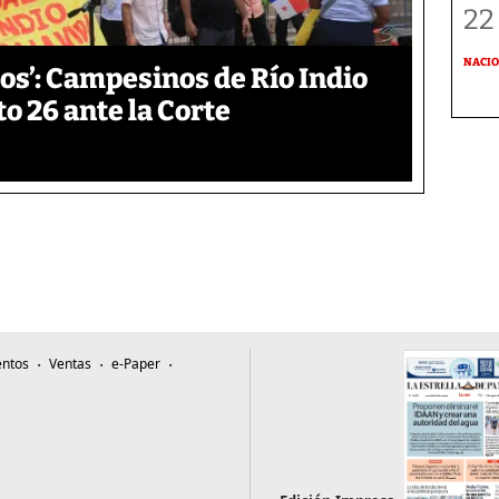
22
NACI
os’: Campesinos de Río Indio
 26 ante la Corte
ntos
Ventas
e-Paper