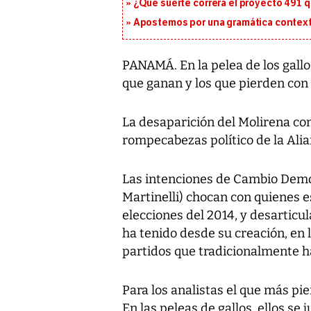
¿Qué suerte correrá el proyecto 491 
Apostemos por una gramática context
PANAMÁ. En la pelea de los gallo
que ganan y los que pierden con
La desaparición del Molirena co
rompecabezas político de la Ali
Las intenciones de Cambio Democ
Martinelli) chocan con quienes e
elecciones del 2014, y desarticu
ha tenido desde su creación, en l
partidos que tradicionalmente ha
Para los analistas el que más pie
En las peleas de gallos, ellos se j