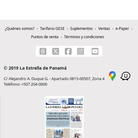
¿Quiénes somos?
Tarifario GESE
Suplementos
Ventas
e-Paper
Puntos de venta
Términos y condiciones
© 2019 La Estrella de Panamá
C/ Alejandro A. Duque G. - Apartado 0815-00507, Zona 4
Teléfono: +507 204-0000