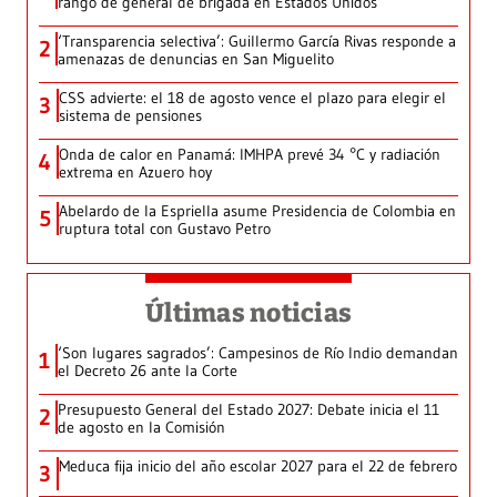
rango de general de brigada en Estados Unidos
‘Transparencia selectiva’: Guillermo García Rivas responde a
2
amenazas de denuncias en San Miguelito
CSS advierte: el 18 de agosto vence el plazo para elegir el
3
sistema de pensiones
Onda de calor en Panamá: IMHPA prevé 34 °C y radiación
4
extrema en Azuero hoy
Abelardo de la Espriella asume Presidencia de Colombia en
5
ruptura total con Gustavo Petro
Últimas noticias
‘Son lugares sagrados’: Campesinos de Río Indio demandan
1
el Decreto 26 ante la Corte
Presupuesto General del Estado 2027: Debate inicia el 11
2
de agosto en la Comisión
Meduca fija inicio del año escolar 2027 para el 22 de febrero
3