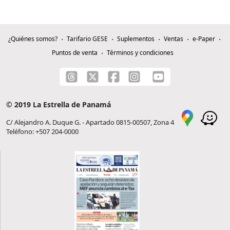
¿Quiénes somos?
Tarifario GESE
Suplementos
Ventas
e-Paper
Puntos de venta
Términos y condiciones
© 2019 La Estrella de Panamá
C/ Alejandro A. Duque G. - Apartado 0815-00507, Zona 4
Teléfono: +507 204-0000