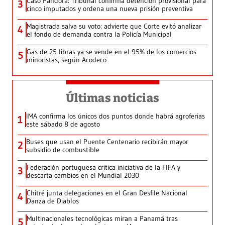
Caso Pandora: Tribunal confirma detención provisional para
3
cinco imputados y ordena una nueva prisión preventiva
Magistrada salva su voto: advierte que Corte evitó analizar
4
el fondo de demanda contra la Policía Municipal
Gas de 25 libras ya se vende en el 95% de los comercios
5
minoristas, según Acodeco
Últimas noticias
IMA confirma los únicos dos puntos donde habrá agroferias
1
este sábado 8 de agosto
Buses que usan el Puente Centenario recibirán mayor
2
subsidio de combustible
Federación portuguesa critica iniciativa de la FIFA y
3
descarta cambios en el Mundial 2030
Chitré junta delegaciones en el Gran Desfile Nacional
4
Danza de Diablos
Multinacionales tecnológicas miran a Panamá tras
5