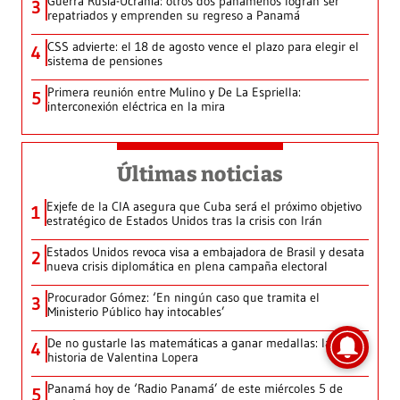
Guerra Rusia-Ucrania: otros dos panameños logran ser
3
repatriados y emprenden su regreso a Panamá
CSS advierte: el 18 de agosto vence el plazo para elegir el
4
sistema de pensiones
Primera reunión entre Mulino y De La Espriella:
5
interconexión eléctrica en la mira
Últimas noticias
Exjefe de la CIA asegura que Cuba será el próximo objetivo
1
estratégico de Estados Unidos tras la crisis con Irán
Estados Unidos revoca visa a embajadora de Brasil y desata
2
nueva crisis diplomática en plena campaña electoral
Procurador Gómez: ‘En ningún caso que tramita el
3
Ministerio Público hay intocables’
De no gustarle las matemáticas a ganar medallas: la
4
historia de Valentina Lopera
Panamá hoy de ‘Radio Panamá’ de este miércoles 5 de
5