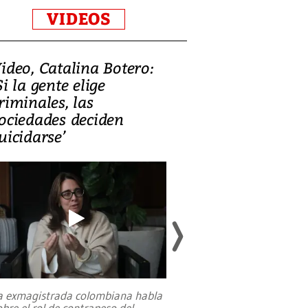
VIDEOS
ideo, Catalina Botero:
Video: Lula la
Si la gente elige
candidatura 
riminales, las
promesas de i
ociedades deciden
en defensa, ed
uicidarse’
tierras raras
a exmagistrada colombiana habla
Entre recuerdos y es
obre el rol de contrapeso del
referencias hacia sus