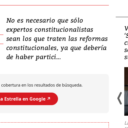
No es necesario que sólo
Video, Japón: Terremoto
V
expertos constitucionalistas
deja heridos y graves
‘
sean los que traten las reformas
daños en Kumamoto
c
constitucionales, ya que debería
s
de haber partici...
s
 cobertura en los resultados de búsqueda.
a Estrella en Google ↗️
Un fuerte terremoto de magnitud
7,1 se registró este martes 28 de
julio en la prefectura de Kumamoto,
L
al sur de Japón, provocando una
s