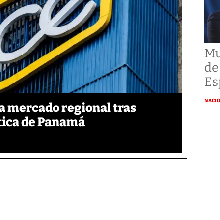
Mu
de
Es
NACI
za mercado regional tras
tica de Panamá