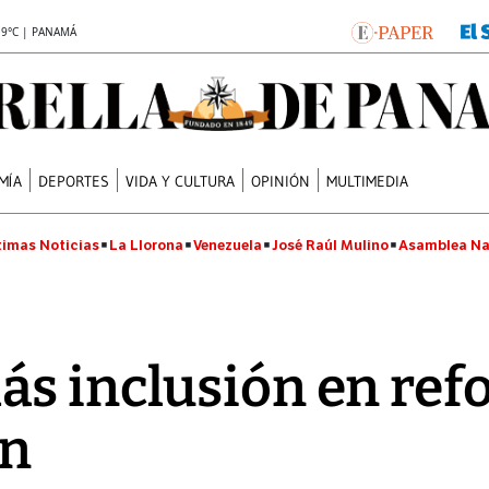
.9°C | PANAMÁ
MÍA
DEPORTES
VIDA Y CULTURA
OPINIÓN
MULTIMEDIA
timas Noticias
La Llorona
Venezuela
José Raúl Mulino
Asamblea Na
s inclusión en refo
ón