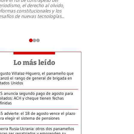
eriodismo, el derecho al olvido,
presidente de Brasil,
eformas constitucionales y los
da Silva, oficializó 
esafíos de nuevas tecnologías
...
candidatura
...
Lo más leído
gusto Villalaz-Higuero, el panameño que
canzó el rango de general de brigada en
tados Unidos
S anuncia segundo pago de agosto para
bilados: ACH y cheque tienen fechas
finidas
S advierte: el 18 de agosto vence el plazo
ra elegir el sistema de pensiones
erra Rusia-Ucrania: otros dos panameños
gran ser repatriados y emprenden su