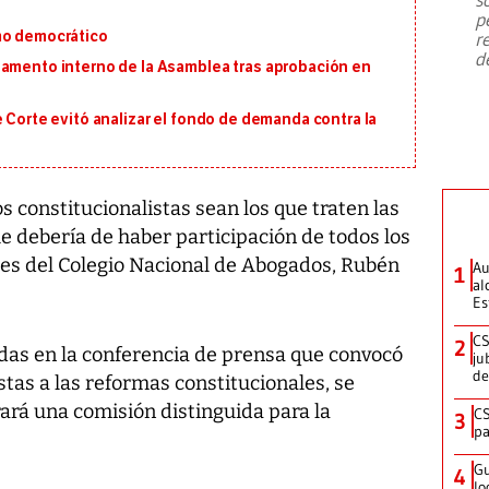
emergencia de gran
...
p
mo democrático
r
d
lamento interno de la Asamblea tras aprobación en
e Corte evitó analizar el fondo de demanda contra la
s constitucionalistas sean los que traten las
e debería de haber participación de todos los
es del Colegio Nacional de Abogados, Rubén
Au
1
al
Es
CS
2
das en la conferencia de prensa que convocó
ju
de
tas a las reformas constitucionales, se
rá una comisión distinguida para la
CS
3
pa
Gu
4
lo