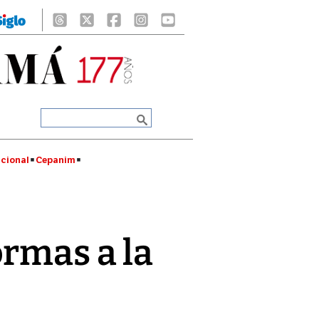
cional
Cepanim
rmas a la