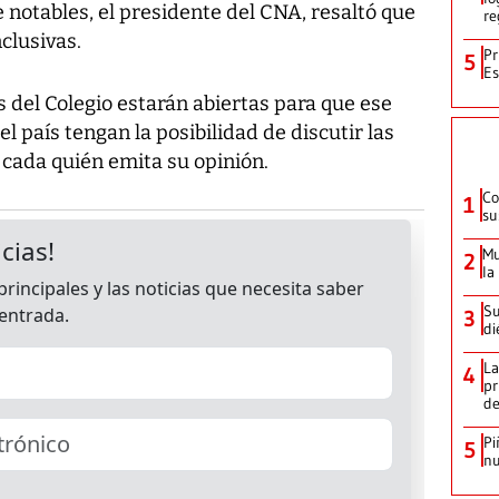
e notables, el presidente del CNA, resaltó que
re
clusivas.
Pr
5
Es
 del Colegio estarán abiertas para que ese
el país tengan la posibilidad de discutir las
 cada quién emita su opinión.
Co
1
su
Mu
2
la
Su
3
di
La
4
pr
d
Pi
5
nu