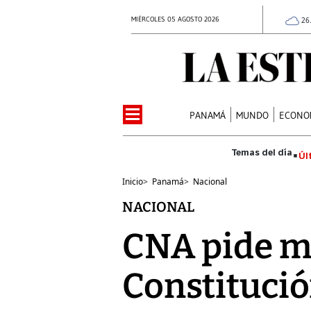
MIÉRCOLES 05 AGOSTO 2026
26
PANAMÁ
MUNDO
ECONO
Úl
Inicio
>
Panamá
>
Nacional
NACIONAL
CNA pide má
Constituci