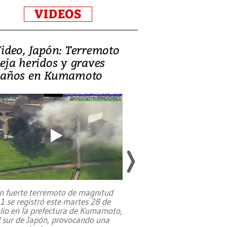
VIDEOS
ideo, Japón: Terremoto
Israel regala 
eja heridos y graves
nueva embaja
años en Kumamoto
Jerusalén sob
familias pales
n fuerte terremoto de magnitud
,1 se registró este martes 28 de
Estados Unidos ha a
ulio en la prefectura de Kumamoto,
un dólar y durante 9
l sur de Japón, provocando una
el terreno para su 