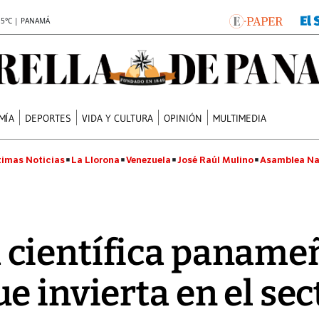
.5°C | PANAMÁ
MÍA
DEPORTES
VIDA Y CULTURA
OPINIÓN
MULTIMEDIA
timas Noticias
La Llorona
Venezuela
José Raúl Mulino
Asamblea Na
ientífica panameñ
e invierta en el sec