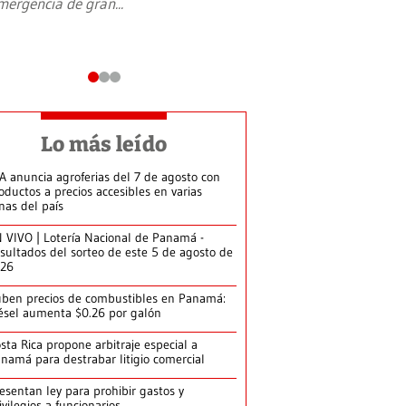
mergencia de gran
...
en Jerusalén Oeste, 
perteneció hasta
...
Lo más leído
A anuncia agroferias del 7 de agosto con
oductos a precios accesibles en varias
nas del país
 VIVO | Lotería Nacional de Panamá -
sultados del sorteo de este 5 de agosto de
026
ben precios de combustibles en Panamá:
ésel aumenta $0.26 por galón
sta Rica propone arbitraje especial a
namá para destrabar litigio comercial
esentan ley para prohibir gastos y
ivilegios a funcionarios