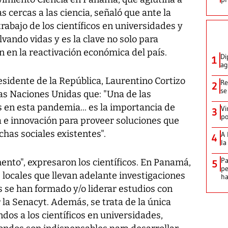
 cercas a las ciencia, señaló que ante la
trabajo de los científicos en universidades y
vando vidas y es la clave no solo para
n en la reactivación económica del país.
Di
1
ag
sidente de la República, Laurentino Cortizo
Re
2
se
as Naciones Unidas que: "Una de las
 en esta pandemia... es la importancia de
Vi
3
po
ía e innovación para proveer soluciones que
chas sociales existentes".
A 
4
la
Pa
ento", expresaron los científicos. En Panamá,
5
pe
s locales que llevan adelante investigaciones
ha
os se han formado y/o liderar estudios con
la Senacyt. Además, se trata de la única
ndos a los científicos en universidades,