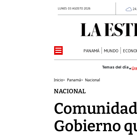
LUNES 03 AGOSTO 2026
24
PANAMÁ
MUNDO
ECONO
Úl
Inicio
>
Panamá
>
Nacional
NACIONAL
Comunidad c
Gobierno qu