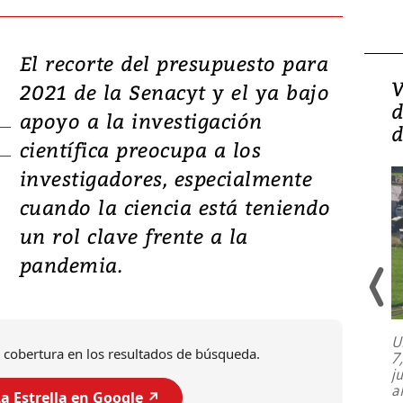
El recorte del presupuesto para
Isidro Carbonell,
V
2021 de la Senacyt y el ya bajo
director de la Lotería:
d
apoyo a la investigación
‘Vamos a ser más
d
científica preocupa a los
transparentes, tengan fe
investigadores, especialmente
cuando la ciencia está teniendo
un rol clave frente a la
pandemia.
U
 cobertura en los resultados de búsqueda.
7
El director de la Lotería Nacional de
j
Beneficencia habla de la lotería
a
clandestina, auditorías internas y su
a Estrella en Google ↗️