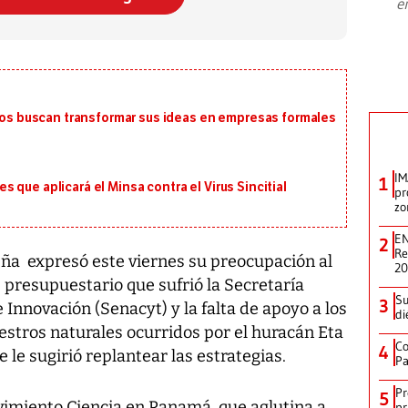
e
plan para modernizar la institución
 buscan transformar sus ideas en empresas formales
IM
1
que aplicará el Minsa contra el Virus Sincitial
pr
zo
EN
2
Re
ña expresó este viernes su preocupación al
2
 presupuestario que sufrió la Secretaría
Su
3
 Innovación (Senacyt) y la falta de apoyo a los
di
iestros naturales ocurridos por el huracán Eta
Co
4
e le sugirió replantear las estrategias.
Pa
Pr
5
imiento Ciencia en Panamá, que aglutina a
pr