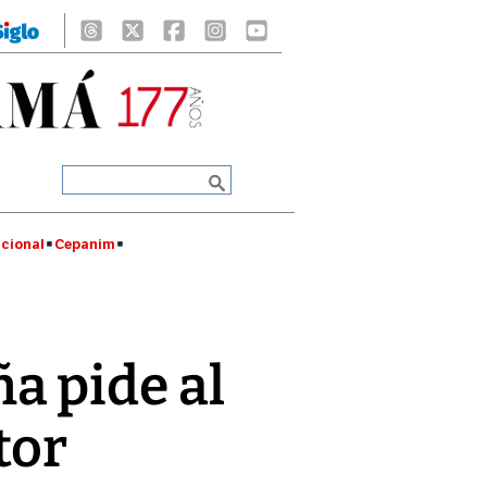
cional
Cepanim
a pide al
tor