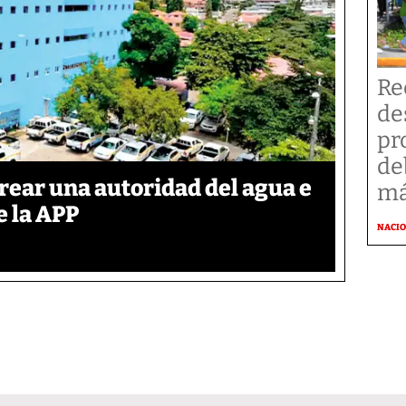
Re
de
pr
de
rear una autoridad del agua e
má
e la APP
NACI