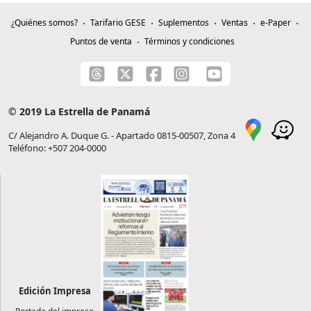
¿Quiénes somos?
Tarifario GESE
Suplementos
Ventas
e-Paper
Puntos de venta
Términos y condiciones
© 2019 La Estrella de Panamá
C/ Alejandro A. Duque G. - Apartado 0815-00507, Zona 4
Teléfono: +507 204-0000
Edición Impresa