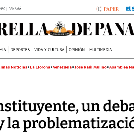
.9°C | PANAMÁ
MÍA
DEPORTES
VIDA Y CULTURA
OPINIÓN
MULTIMEDIA
timas Noticias
La Llorona
Venezuela
José Raúl Mulino
Asamblea Na
nstituyente, un deba
y la problematizacio