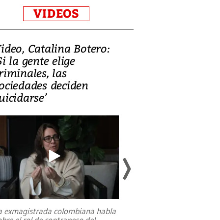
VIDEOS
ideo, Catalina Botero:
Video: Lula la
Si la gente elige
candidatura 
riminales, las
promesas de i
ociedades deciden
en defensa, ed
uicidarse’
tierras raras
a exmagistrada colombiana habla
Entre recuerdos y es
obre el rol de contrapeso del
referencias hacia sus