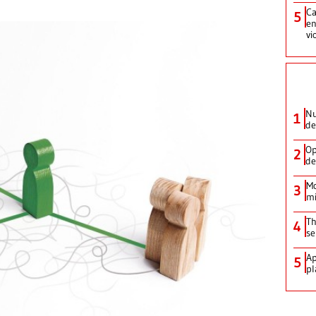
Ca
5
en
vi
Nu
1
de
Op
2
de
Mo
3
mi
Th
4
se
Ap
5
pl