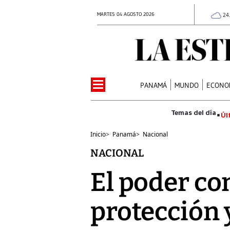
MARTES 04 AGOSTO 2026
24
PANAMÁ
MUNDO
ECONO
Úl
Inicio
>
Panamá
>
Nacional
NACIONAL
El poder co
protección 