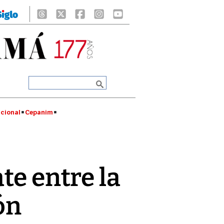
cional
Cepanim
te entre la
́n