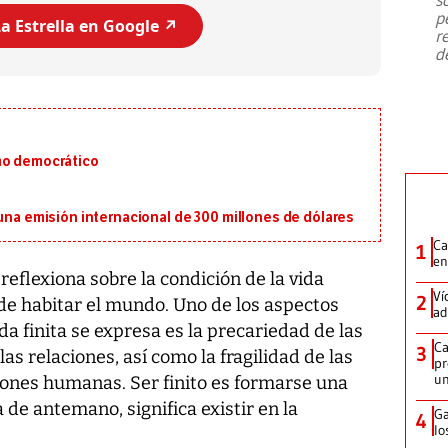
emergencia de gran
...
p
a Estrella en Google ↗️
r
d
mo democrático
 una emisión internacional de 300 millones de dólares
Ca
1
en
e reflexiona sobre la condición de la vida
Ví
2
e habitar el mundo. Uno de los aspectos
ad
a finita se expresa es la precariedad de las
Ca
3
las relaciones, así como la fragilidad de las
pr
un
cciones humanas. Ser finito es formarse una
 de antemano, significa existir en la
Ga
4
lo