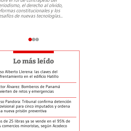
eriodismo, el derecho al olvido,
presidente de Brasil,
eformas constitucionales y los
da Silva, oficializó 
esafíos de nuevas tecnologías
...
candidatura
...
Lo más leído
so Alberto Llerena: las claves del
frentamiento en el edificio Hatillo
ctor Álvarez: Bomberos de Panamá
vierten de retos y emergencias
so Pandora: Tribunal confirma detención
ovisional para cinco imputados y ordena
a nueva prisión preventiva
s de 25 libras ya se vende en el 95% de
s comercios minoristas, según Acodeco