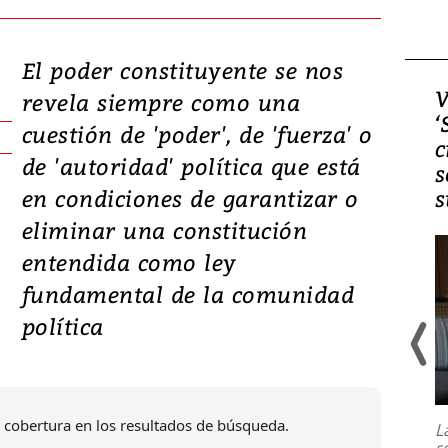
El poder constituyente se nos
Video, Japón: Terremoto
V
revela siempre como una
deja heridos y graves
‘
cuestión de 'poder', de 'fuerza' o
daños en Kumamoto
c
de 'autoridad' política que está
s
en condiciones de garantizar o
s
eliminar una constitución
entendida como ley
fundamental de la comunidad
política
Un fuerte terremoto de magnitud
7,1 se registró este martes 28 de
julio en la prefectura de Kumamoto,
 cobertura en los resultados de búsqueda.
L
al sur de Japón, provocando una
s